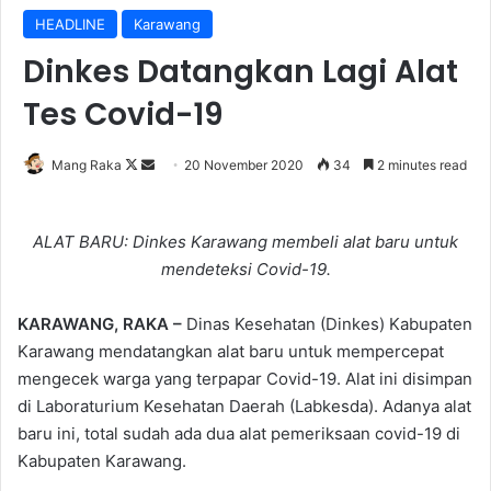
HEADLINE
Karawang
Dinkes Datangkan Lagi Alat
Tes Covid-19
Follow
Send
Mang Raka
20 November 2020
34
2 minutes read
on
an
X
email
ALAT BARU: Dinkes Karawang membeli alat baru untuk
mendeteksi Covid-19.
KARAWANG, RAKA –
Dinas Kesehatan (Dinkes) Kabupaten
Karawang mendatangkan alat baru untuk mempercepat
mengecek warga yang terpapar Covid-19. Alat ini disimpan
di Laboraturium Kesehatan Daerah (Labkesda). Adanya alat
baru ini, total sudah ada dua alat pemeriksaan covid-19 di
Kabupaten Karawang.