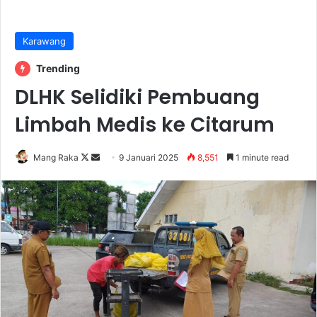
Karawang
Trending
DLHK Selidiki Pembuang
Limbah Medis ke Citarum
Follow
Send
Mang Raka
9 Januari 2025
8,551
1 minute read
on
an
X
email