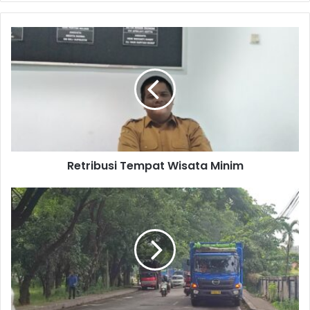
Retribusi
Tempat
Wisata
Minim
Retribusi Tempat Wisata Minim
Mobil
Besar
Parkir
di
Bahu
Jalan
Raya
Pancawati