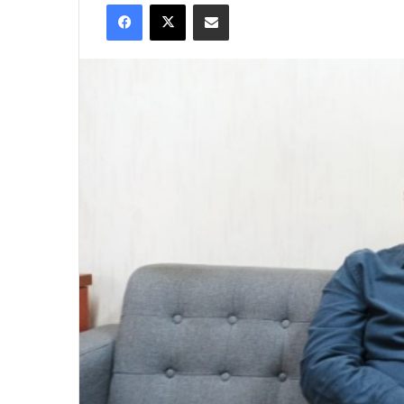
Facebook
X
Share via Email
X
email