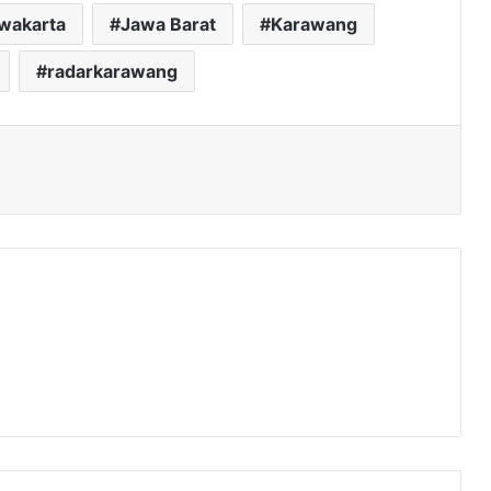
rwakarta
Jawa Barat
Karawang
radarkarawang