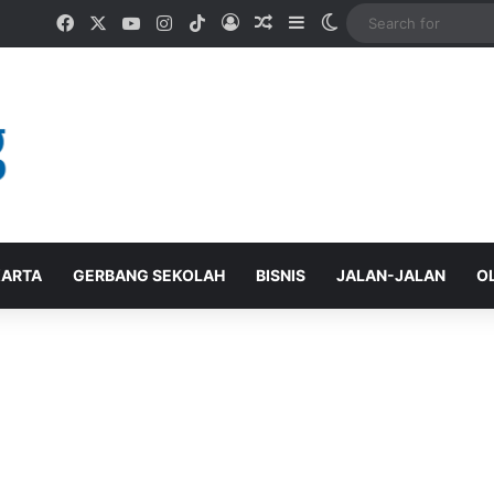
Facebook
X
YouTube
Instagram
TikTok
Log In
Random Article
Sidebar
Switch skin
ARTA
GERBANG SEKOLAH
BISNIS
JALAN-JALAN
O