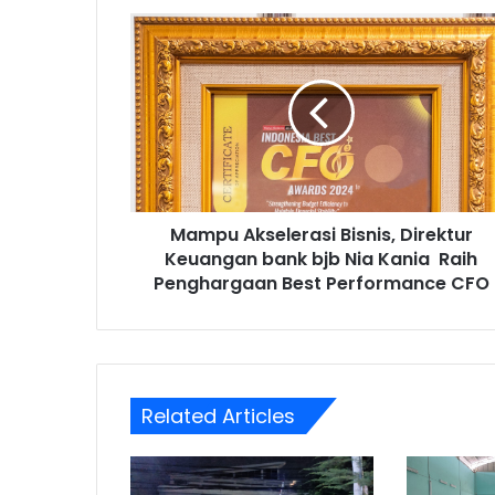
Mampu
Akselerasi
Bisnis,
Direktur
Keuangan
bank
bjb
Nia
Kania
Mampu Akselerasi Bisnis, Direktur
Raih
Penghargaan
Keuangan bank bjb Nia Kania Raih
Best
Penghargaan Best Performance CFO
Performance
CFO
Related Articles