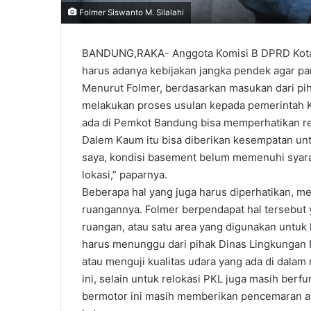
Folmer Siswanto M. Silalahi
BANDUNG,RAKA- Anggota Komisi B DPRD Kota B
harus adanya kebijakan jangka pendek agar par
Menurut Folmer, berdasarkan masukan dari pi
melakukan proses usulan kepada pemerintah K
ada di Pemkot Bandung bisa memperhatikan ren
Dalem Kaum itu bisa diberikan kesempatan unt
saya, kondisi basement belum memenuhi syarat
lokasi,” paparnya.
Beberapa hal yang juga harus diperhatikan, m
ruangannya. Folmer berpendapat hal tersebut y
ruangan, atau satu area yang digunakan untuk k
harus menunggu dari pihak Dinas Lingkungan 
atau menguji kualitas udara yang ada di dalam
ini, selain untuk relokasi PKL juga masih berf
bermotor ini masih memberikan pencemaran a