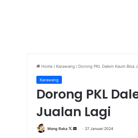
Home
/
Karawang
/
Dorong PKL Dalem Kaum Bisa J
Karawang
Dorong PKL Da
Jualan Lagi
Follow
Send
Mang Raka
27 Januari 2024
on
an