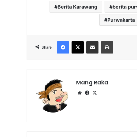
Berita Karawang
berita pu
Purwakarta
Facebook
X
Share via Email
Print
Share
Mang Raka
Website
Facebook
X