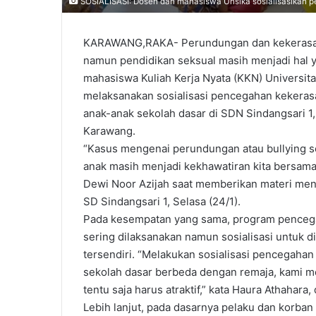
SOSIALISASI: Dosen dan mahasiswa Unsika sosialisasikan
KARAWANG,RAKA- Perundungan dan kekerasan 
namun pendidikan seksual masih menjadi hal y
mahasiswa Kuliah Kerja Nyata (KKN) Universi
melaksanakan sosialisasi pencegahan kekeras
anak-anak sekolah dasar di SDN Sindangsari 
Karawang.
“Kasus mengenai perundungan atau bullying se
anak masih menjadi kekhawatiran kita bersama
Dewi Noor Azijah saat memberikan materi men
SD Sindangsari 1, Selasa (24/1).
Pada kesempatan yang sama, program penceg
sering dilaksanakan namun sosialisasi untuk d
tersendiri. “Melakukan sosialisasi pencegaha
sekolah dasar berbeda dengan remaja, kami 
tentu saja harus atraktif,” kata Haura Athaha
Lebih lanjut, pada dasarnya pelaku dan kor