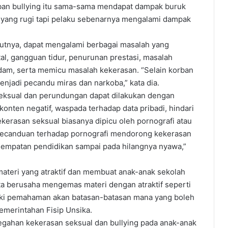
orban bullying itu sama-sama mendapat dampak buruk
n yang rugi tapi pelaku sebenarnya mengalami dampak
rutnya, dapat mengalami berbagai masalah yang
al, gangguan tidur, penurunan prestasi, masalah
ndam, serta memicu masalah kekerasan. “Selain korban
njadi pecandu miras dan narkoba,” kata dia.
ksual dan perundungan dapat dilakukan dengan
 konten negatif, waspada terhadap data pribadi, hindari
kerasan seksual biasanya dipicu oleh pornografi atau
 kecanduan terhadap pornografi mendorong kekerasan
 kesempatan pendidikan sampai pada hilangnya nyawa,”
eri yang atraktif dan membuat anak-anak sekolah
a berusaha mengemas materi dengan atraktif seperti
ki pemahaman akan batasan-batasan mana yang boleh
 Pemerintahan Fisip Unsika.
gahan kekerasan seksual dan bullying pada anak-anak