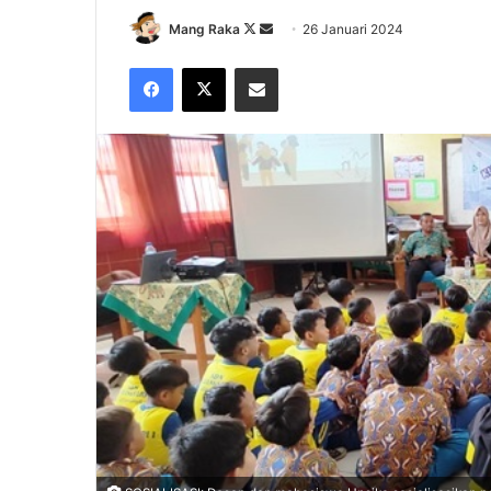
Follow
Send
Mang Raka
26 Januari 2024
on
an
Facebook
X
Share via Email
X
email