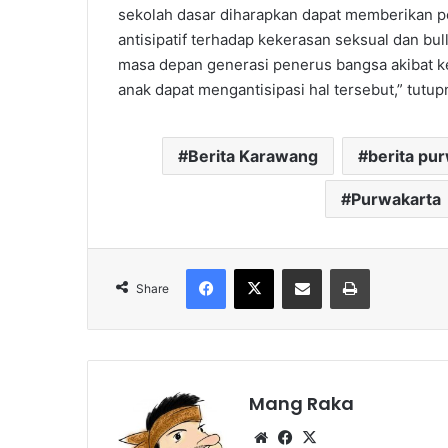
sekolah dasar diharapkan dapat memberikan p
antisipatif terhadap kekerasan seksual dan bu
masa depan generasi penerus bangsa akibat k
anak dapat mengantisipasi hal tersebut,” tutupn
Berita Karawang
berita pu
Purwakarta
Facebook
X
Share via Email
Print
Share
Mang Raka
Website
Facebook
X