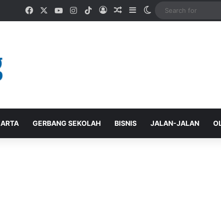
Facebook
X
YouTube
Instagram
TikTok
Log In
Random Article
Sidebar
Switch skin
ARTA
GERBANG SEKOLAH
BISNIS
JALAN-JALAN
O