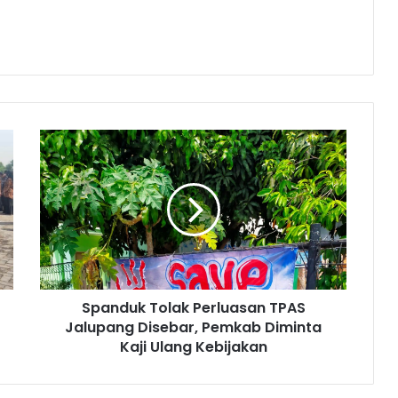
Spanduk
Tolak
Perluasan
TPAS
Jalupang
Disebar,
Pemkab
Diminta
Kaji
Spanduk Tolak Perluasan TPAS
Ulang
Kebijakan
Jalupang Disebar, Pemkab Diminta
Kaji Ulang Kebijakan