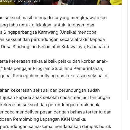
 pencegahan perundungan
seksual masih menjadi isu yang mengkhawatirkan
ang tabu untuk dilakukan, untuk itu dosen dan
tas Singaperbangsa Karawang (Unsika) mencoba
an seksual dan perundungan secara atraktif kepada
1, Desa Sindangsari Kecamatan Kutawaluya, Kabupaten
rta kekerasan seksual baik pelaku dan korban anak-
,” kata pengajar Program Studi Ilmu Pemerintahan,
genai Pencegahan bullying dan kekerasan seksual di
ahan kekerasan seksual dan perundungan sudah
itujukan kepada anak sekolah dasar menjadi tantangan
n kekerasan seksual dan perundungan untuk anak
mencoba mendeliver pesan dengan bahasa tertentu dan
ra, dosen Pembimbing Lapangan KKN Unsika.
ban perundungan sama-sama mendapatkan dampak buruk