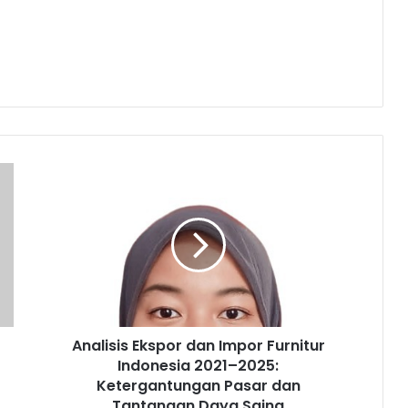
Analisis
Ekspor
dan
Impor
Furnitur
Indonesia
2021–
2025:
Ketergantungan
Analisis Ekspor dan Impor Furnitur
Pasar
dan
Indonesia 2021–2025:
Tantangan
Ketergantungan Pasar dan
Daya
Tantangan Daya Saing