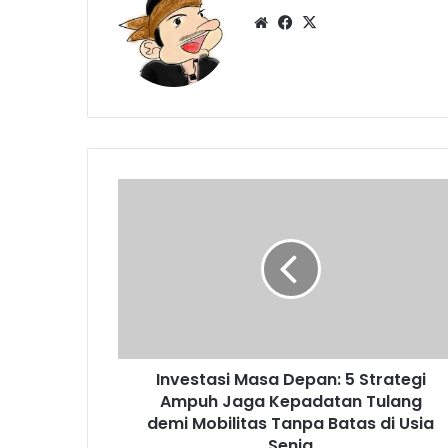
Website
Facebook
X
Investasi
Masa
Depan:
5
Strategi
Ampuh
Jaga
Kepadatan
Tulang
Investasi Masa Depan: 5 Strategi
demi
Mobilitas
Ampuh Jaga Kepadatan Tulang
Tanpa
demi Mobilitas Tanpa Batas di Usia
Batas
Senja