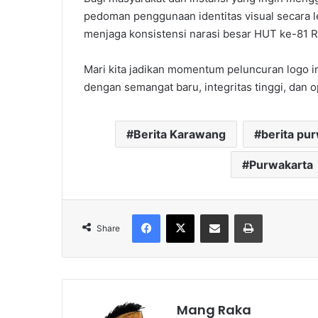
pedoman penggunaan identitas visual secara le
menjaga konsistensi narasi besar HUT ke-81 RI 
Mari kita jadikan momentum peluncuran logo 
dengan semangat baru, integritas tinggi, dan o
Berita Karawang
berita pu
Purwakarta
Facebook
X
Share via Email
Print
Share
Mang Raka