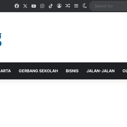
Facebook
X
YouTube
Instagram
TikTok
Log In
Random Article
Sidebar
Switch skin
ARTA
GERBANG SEKOLAH
BISNIS
JALAN-JALAN
O