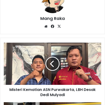
Mang Raka
Website
Facebook
X
Misteri
Kematian
ASN
Purwakarta,
LBH
Desak
Dedi
Mulyadi
Misteri Kematian ASN Purwakarta, LBH Desak
Dedi Mulyadi
Estetika