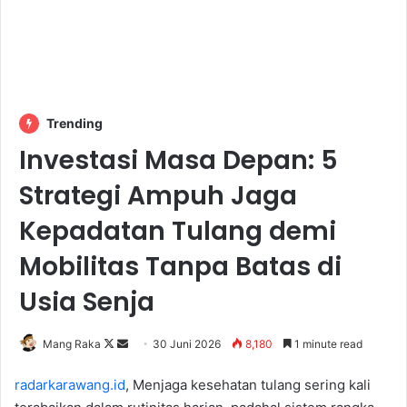
Trending
Investasi Masa Depan: 5
Strategi Ampuh Jaga
Kepadatan Tulang demi
Mobilitas Tanpa Batas di
Usia Senja
Follow
Send
Mang Raka
30 Juni 2026
8,180
1 minute read
on
an
radarkarawang.id
, Menjaga kesehatan tulang sering kali
X
email