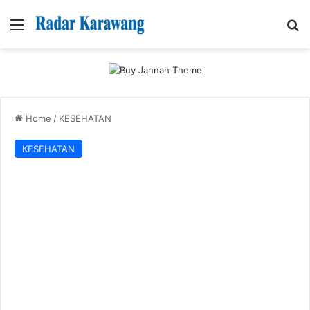
Menu
Se
Home
/
KESEHATAN
KESEHATAN