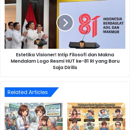
Visioner!
Intip
Filosofi
dan
Makna
Mendalam
Logo
Resmi
Estetika Visioner! Intip Filosofi dan Makna
HUT
ke-
Mendalam Logo Resmi HUT ke-81 RI yang Baru
81
Saja Dirilis
RI
yang
Baru
Saja
Related Articles
Dirilis