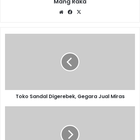
Mang Raka
Website
Facebook
X
Toko
Sandal
Digerebek,
Gegara
Jual
Miras
Toko Sandal Digerebek, Gegara Jual Miras
DPRD
Dinilai
tak
Jelas
Arah