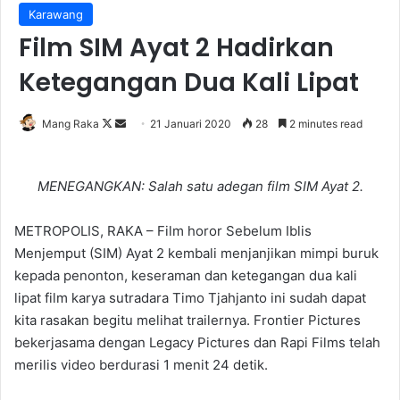
Karawang
Film SIM Ayat 2 Hadirkan
Ketegangan Dua Kali Lipat
Follow
Send
Mang Raka
21 Januari 2020
28
2 minutes read
on
an
X
email
MENEGANGKAN: Salah satu adegan film SIM Ayat 2.
METROPOLIS, RAKA – Film horor Sebelum Iblis
Menjemput (SIM) Ayat 2 kembali menjanjikan mimpi buruk
kepada penonton, keseraman dan ketegangan dua kali
lipat film karya sutradara Timo Tjahjanto ini sudah dapat
kita rasakan begitu melihat trailernya. Frontier Pictures
bekerjasama dengan Legacy Pictures dan Rapi Films telah
merilis video berdurasi 1 menit 24 detik.