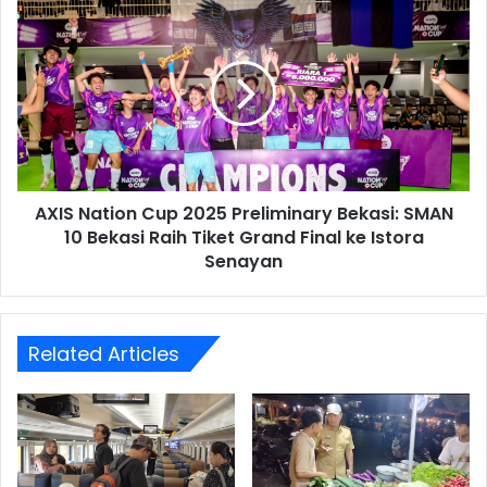
AXIS
Nation
Cup
2025
Preliminary
Bekasi:
SMAN
10
Bekasi
AXIS Nation Cup 2025 Preliminary Bekasi: SMAN
Raih
Tiket
10 Bekasi Raih Tiket Grand Final ke Istora
Grand
Senayan
Final
ke
Istora
Senayan
Related Articles