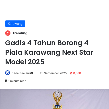
Karawang
Trending
Gadis 4 Tahun Borong 4
Piala Karawang Next Star
Model 2025
Send
Dede Zaelani
26 September 2025
8,680
an
1 minute read
email