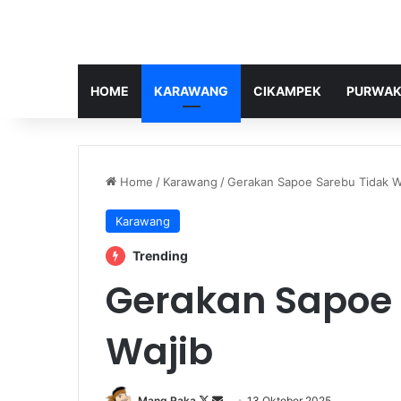
HOME
KARAWANG
CIKAMPEK
PURWAK
Home
/
Karawang
/
Gerakan Sapoe Sarebu Tidak W
Karawang
Trending
Gerakan Sapoe 
Wajib
Follow
Send
Mang Raka
13 Oktober 2025