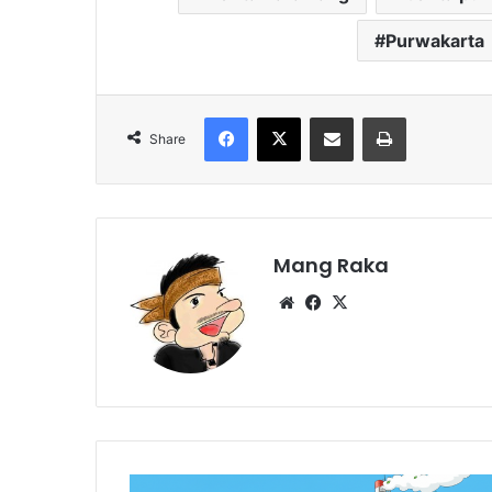
Purwakarta
Facebook
X
Share via Email
Print
Share
Mang Raka
Website
Facebook
X
Investasi