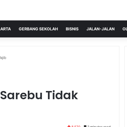
ARTA
GERBANG SEKOLAH
BISNIS
JALAN-JALAN
O
ajib
Sarebu Tidak
8,570
2 minutes read