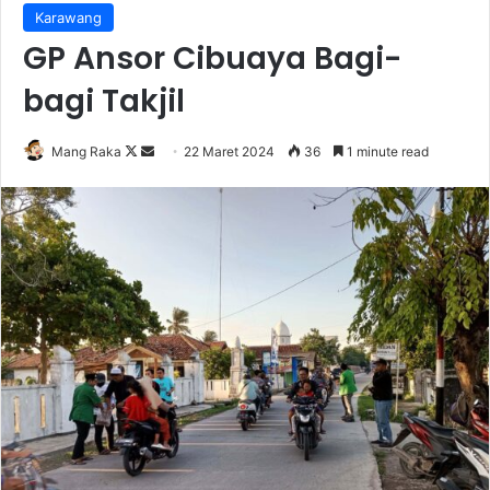
Karawang
GP Ansor Cibuaya Bagi-
bagi Takjil
Follow
Send
Mang Raka
22 Maret 2024
36
1 minute read
on
an
X
email