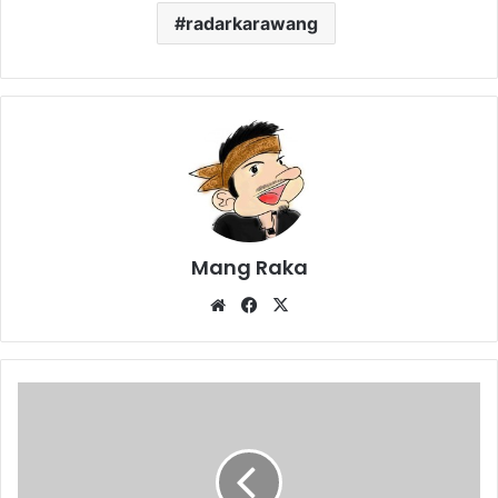
radarkarawang
Mang Raka
Website
Facebook
X
RSUD
Masih
Kekurangan
Ruang
IGD