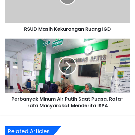
RSUD Masih Kekurangan Ruang IGD
Perbanyak
Minum
Air
Putih
Saat
Puasa,
Rata-
rata
Masyarakat
Perbanyak Minum Air Putih Saat Puasa, Rata-
Menderita
ISPA
rata Masyarakat Menderita ISPA
Related Articles