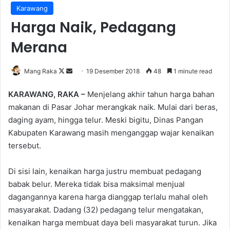
Karawang
Harga Naik, Pedagang
Merana
Follow
Send
Mang Raka
19 Desember 2018
48
1 minute read
on
an
KARAWANG, RAKA –
Menjelang akhir tahun harga bahan
X
email
makanan di Pasar Johar merangkak naik. Mulai dari beras,
daging ayam, hingga telur. Meski bigitu, Dinas Pangan
Kabupaten Karawang masih menganggap wajar kenaikan
tersebut.
Di sisi lain, kenaikan harga justru membuat pedagang
babak belur. Mereka tidak bisa maksimal menjual
dagangannya karena harga dianggap terlalu mahal oleh
masyarakat. Dadang (32) pedagang telur mengatakan,
kenaikan harga membuat daya beli masyarakat turun. Jika