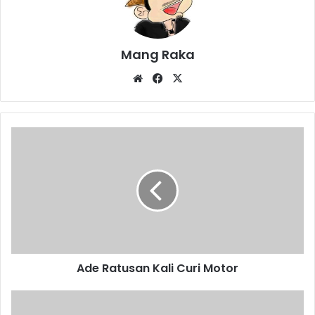
Mang Raka
Website
Facebook
X
Ade
Ratusan
Kali
Curi
Motor
Ade Ratusan Kali Curi Motor
Anak
Skateboard