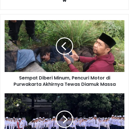
Sempat
Diberi
Minum,
Pencuri
Motor
di
Purwakarta
Akhirnya
Tewas
Sempat Diberi Minum, Pencuri Motor di
Diamuk
Massa
Purwakarta Akhirnya Tewas Diamuk Massa
Awas!
Disdik
Purwakarta
Larang
Sekolah
Tarik