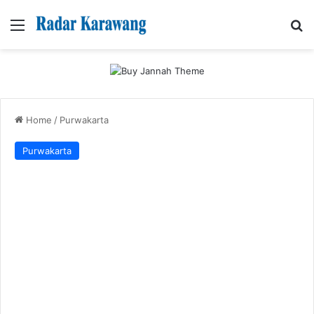
Menu
Se
Home
/
Purwakarta
Purwakarta