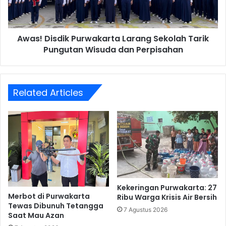
Pungutan
Wisuda
dan
Awas! Disdik Purwakarta Larang Sekolah Tarik
Perpisahan
Pungutan Wisuda dan Perpisahan
Related Articles
Kekeringan Purwakarta: 27
Merbot di Purwakarta
Ribu Warga Krisis Air Bersih
Tewas Dibunuh Tetangga
7 Agustus 2026
Saat Mau Azan