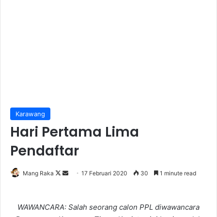
Karawang
Hari Pertama Lima
Pendaftar
Follow
Send
Mang Raka
17 Februari 2020
30
1 minute read
on
an
X
email
WAWANCARA: Salah seorang calon PPL diwawancara