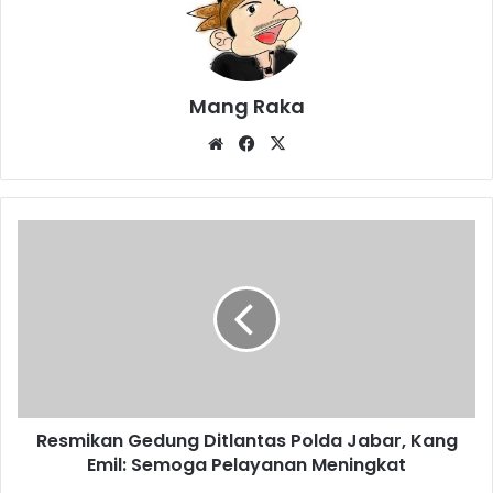
Mang Raka
Website
Facebook
X
Resmikan
Gedung
Ditlantas
Polda
Jabar,
Kang
Emil:
Semoga
Pelayanan
Resmikan Gedung Ditlantas Polda Jabar, Kang
Meningkat
Emil: Semoga Pelayanan Meningkat