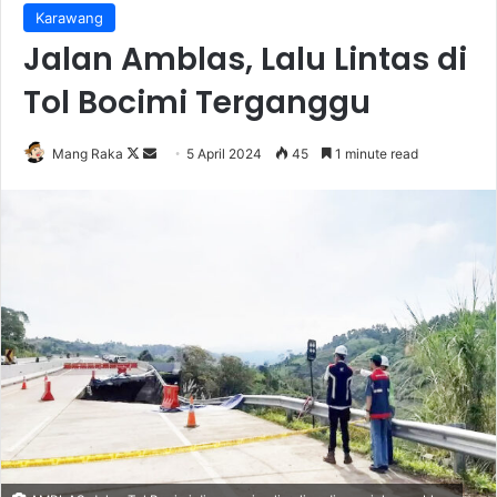
Karawang
Jalan Amblas, Lalu Lintas di
Tol Bocimi Terganggu
Follow
Send
Mang Raka
5 April 2024
45
1 minute read
on
an
X
email