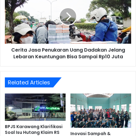
Penukaran
Uang
Dadakan
Jelang
Lebaran
Keuntungan
Bisa
Cerita Jasa Penukaran Uang Dadakan Jelang
Sampai
Rp10
Lebaran Keuntungan Bisa Sampai Rp10 Juta
Juta
Related Articles
BPJS Karawang Klarifikasi
Soal Isu Hutang Klaim RS
Inovasi Sampah &