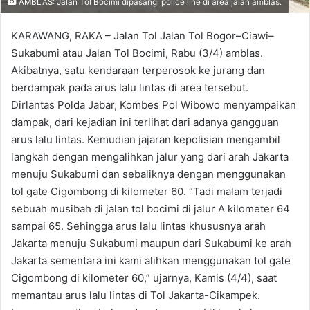
AMBLAS: Jalan Tol Bocimi dipasangi police line di area jalan amblas.
KARAWANG, RAKA – Jalan Tol Jalan Tol Bogor–Ciawi–
Sukabumi atau Jalan Tol Bocimi, Rabu (3/4) amblas.
Akibatnya, satu kendaraan terperosok ke jurang dan
berdampak pada arus lalu lintas di area tersebut.
Dirlantas Polda Jabar, Kombes Pol Wibowo menyampaikan
dampak, dari kejadian ini terlihat dari adanya gangguan
arus lalu lintas. Kemudian jajaran kepolisian mengambil
langkah dengan mengalihkan jalur yang dari arah Jakarta
menuju Sukabumi dan sebaliknya dengan menggunakan
tol gate Cigombong di kilometer 60. “Tadi malam terjadi
sebuah musibah di jalan tol bocimi di jalur A kilometer 64
sampai 65. Sehingga arus lalu lintas khususnya arah
Jakarta menuju Sukabumi maupun dari Sukabumi ke arah
Jakarta sementara ini kami alihkan menggunakan tol gate
Cigombong di kilometer 60,” ujarnya, Kamis (4/4), saat
memantau arus lalu lintas di Tol Jakarta-Cikampek.