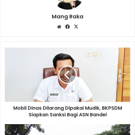
Mang Raka
Website
Facebook
X
Mobil
Dinas
Dilarang
Dipakai
Mudik,
BKPSDM
Siapkan
Sanksi
Bagi
Mobil Dinas Dilarang Dipakai Mudik, BKPSDM
ASN
Bandel
Siapkan Sanksi Bagi ASN Bandel
Cerita
Jasa