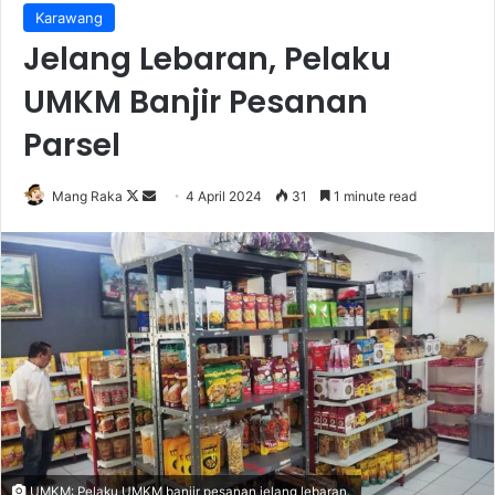
Karawang
Jelang Lebaran, Pelaku
UMKM Banjir Pesanan
Parsel
Follow
Send
Mang Raka
4 April 2024
31
1 minute read
on
an
X
email
UMKM: Pelaku UMKM banjir pesanan jelang lebaran.