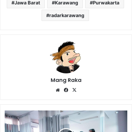
Jawa Barat
Karawang
Purwakarta
radarkarawang
Mang Raka
Website
Facebook
X
Lima
Anak
di
Klari