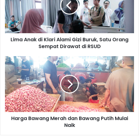
Alami
Gizi
Buruk,
Satu
Orang
Lima Anak di Klari Alami Gizi Buruk, Satu Orang
Sempat
Dirawat
Sempat Dirawat di RSUD
di
RSUD
Harga
Bawang
Merah
dan
Bawang
Putih
Mulai
Naik
Harga Bawang Merah dan Bawang Putih Mulai
Naik