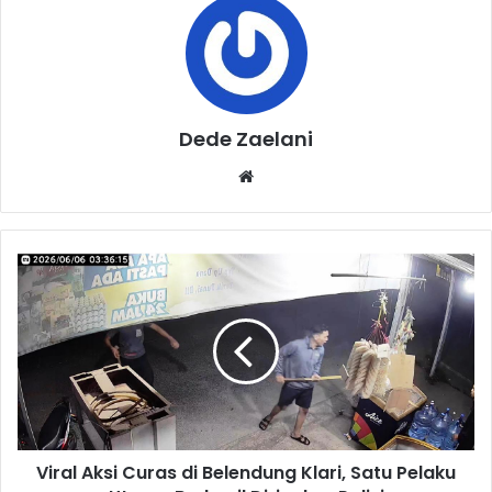
Dede Zaelani
Website
Viral
Aksi
Curas
di
Belendung
Klari,
Satu
Pelaku
Utama
Viral Aksi Curas di Belendung Klari, Satu Pelaku
Berhasil