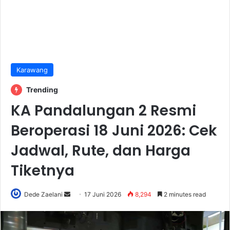
Karawang
Trending
KA Pandalungan 2 Resmi
Beroperasi 18 Juni 2026: Cek
Jadwal, Rute, dan Harga
Tiketnya
Send
Dede Zaelani
17 Juni 2026
8,294
2 minutes read
an
email