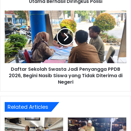
Diringkus
Utama Berhasil Diringkus Polisi
Polisi
Daftar
Sekolah
Swasta
Jadi
Penyangga
PPDB
2026,
Begini
Nasib
Daftar Sekolah Swasta Jadi Penyangga PPDB
Siswa
yang
2026, Begini Nasib Siswa yang Tidak Diterima di
Tidak
Negeri
Diterima
di
Negeri
Related Articles