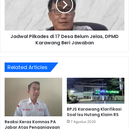
Desa
Belum
Jelas,
DPMD
Karawang
Jadwal Pilkades di 17 Desa Belum Jelas, DPMD
Beri
Jawaban
Karawang Beri Jawaban
Related Articles
BPJS Karawang Klarifikasi
Soal Isu Hutang Klaim RS
Reaksi Keras Komnas PA
7 Agustus 2026
Jabar Atas Penganiayaan