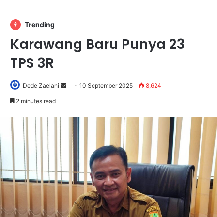
Trending
Karawang Baru Punya 23
TPS 3R
Send
Dede Zaelani
10 September 2025
8,624
an
2 minutes read
email