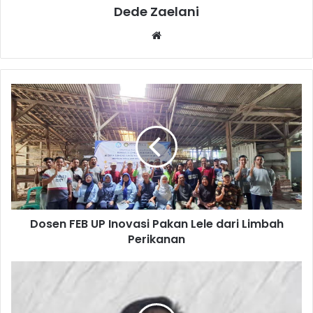
Dede Zaelani
Website
Dosen
FEB
UP
Inovasi
Pakan
Lele
dari
Limbah
Perikanan
Dosen FEB UP Inovasi Pakan Lele dari Limbah
Perikanan
Jadwal
Pilkades
di
17