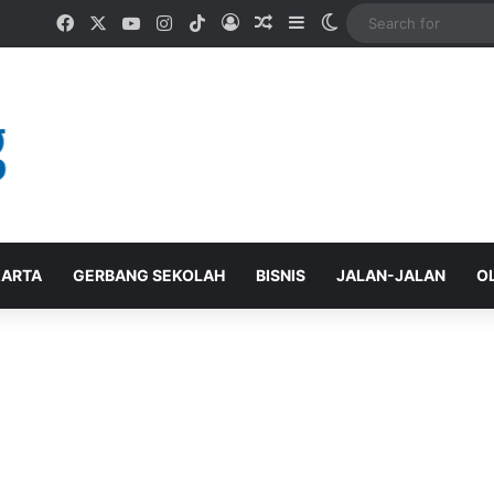
Facebook
X
YouTube
Instagram
TikTok
Log In
Random Article
Sidebar
Switch skin
ARTA
GERBANG SEKOLAH
BISNIS
JALAN-JALAN
O