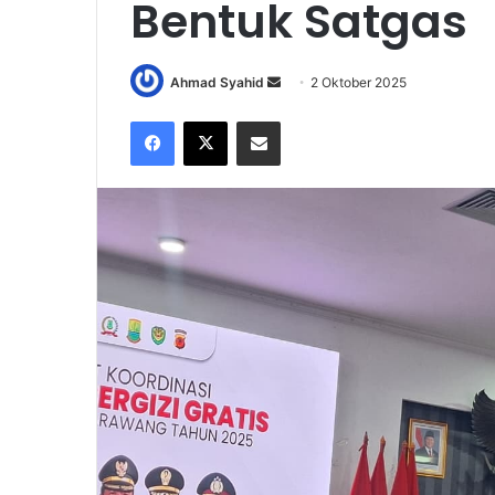
Bentuk Satgas
Send
Ahmad Syahid
2 Oktober 2025
an
Facebook
X
Share via Email
email