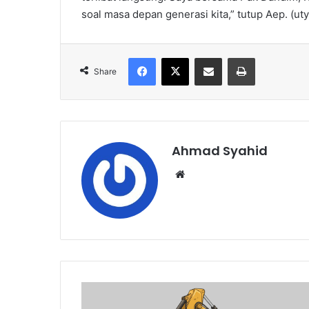
soal masa depan generasi kita,” tutup Aep. (uty
Facebook
X
Share via Email
Print
Share
Ahmad Syahid
Website
Pencuri
Motor