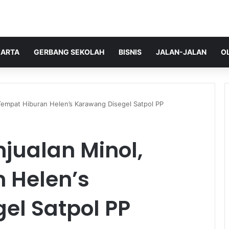
ARTA
GERBANG SEKOLAH
BISNIS
JALAN-JALAN
O
 Tempat Hiburan Helen’s Karawang Disegel Satpol PP
njualan Minol,
 Helen’s
el Satpol PP