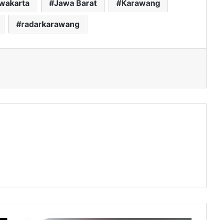
rwakarta
Jawa Barat
Karawang
radarkarawang