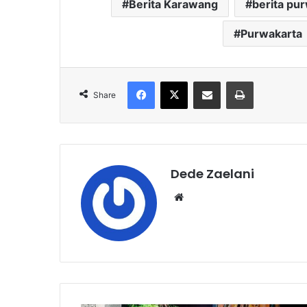
Berita Karawang
berita pu
Purwakarta
Facebook
X
Share via Email
Print
Share
Dede Zaelani
Website