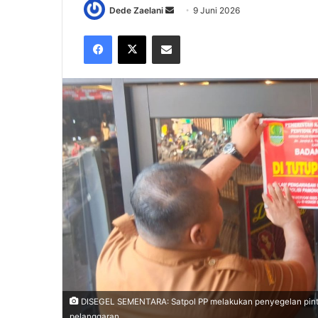
Send
Dede Zaelani
9 Juni 2026
an
Facebook
X
Share via Email
email
DISEGEL SEMENTARA: Satpol PP melakukan penyegelan pintu
pelanggaran.