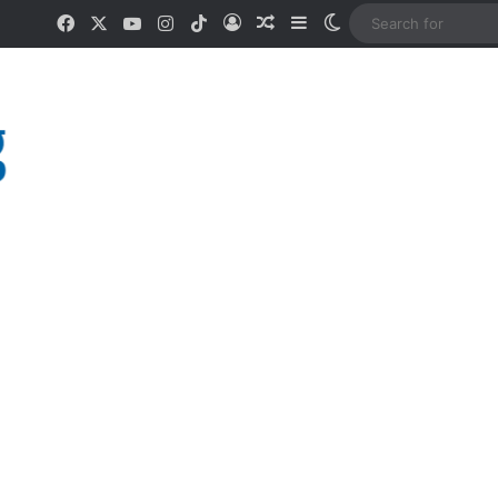
Facebook
X
YouTube
Instagram
TikTok
Log In
Random Article
Sidebar
Switch skin