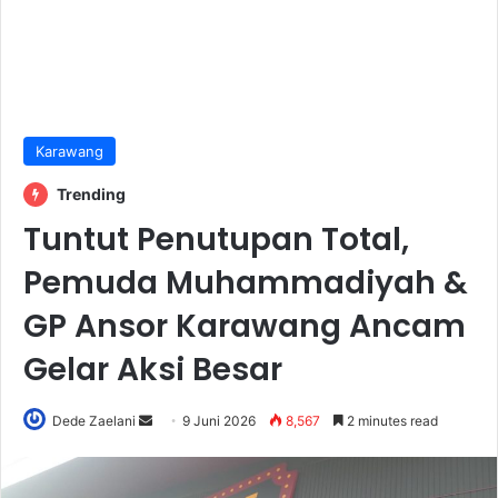
Karawang
Trending
Tuntut Penutupan Total,
Pemuda Muhammadiyah &
GP Ansor Karawang Ancam
Gelar Aksi Besar
Send
Dede Zaelani
9 Juni 2026
8,567
2 minutes read
an
email