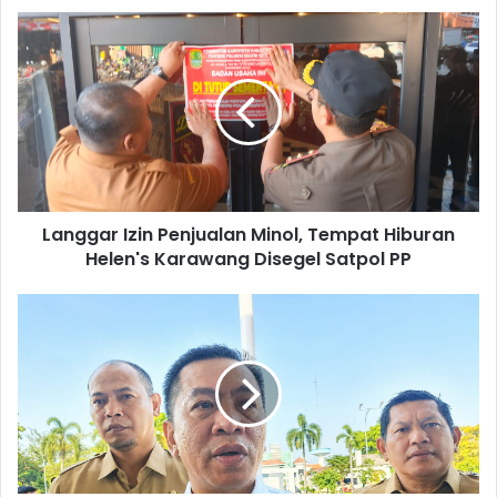
Langgar
Izin
Penjualan
Minol,
Tempat
Hiburan
Helen's
Karawang
Disegel
Langgar Izin Penjualan Minol, Tempat Hiburan
Satpol
PP
Helen's Karawang Disegel Satpol PP
Klarifikasi
Bupati
Aep
Terkait
Isu
Temuan
Map
Pemkab
di