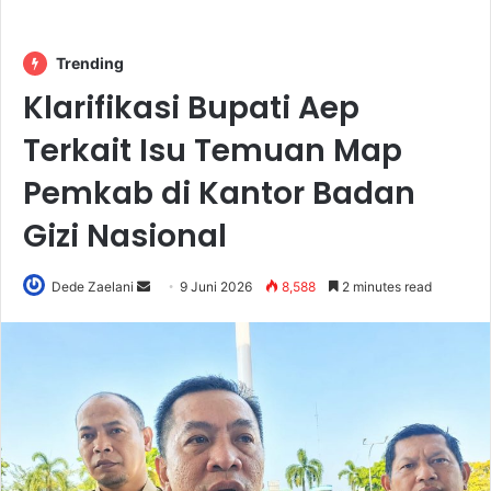
Trending
Klarifikasi Bupati Aep
Terkait Isu Temuan Map
Pemkab di Kantor Badan
Gizi Nasional
Send
Dede Zaelani
9 Juni 2026
8,588
2 minutes read
an
email