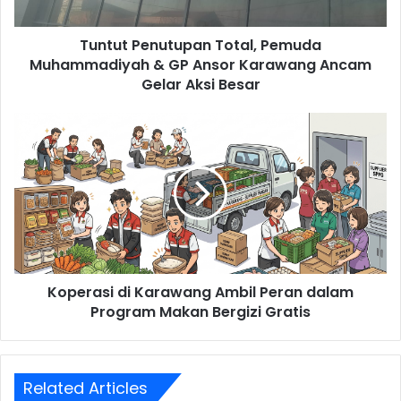
Ansor
Karawang
Tuntut Penutupan Total, Pemuda
Ancam
Gelar
Muhammadiyah & GP Ansor Karawang Ancam
Aksi
Gelar Aksi Besar
Besar
Koperasi
di
Karawang
Ambil
Peran
dalam
Program
Makan
Bergizi
Koperasi di Karawang Ambil Peran dalam
Gratis
Program Makan Bergizi Gratis
Related Articles