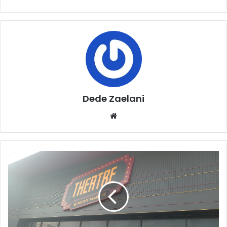
Dede Zaelani
Website
Tuntut
Penutupan
Total,
Pemuda
Muhammadiyah
&
GP