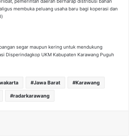
rlibat, pemerintah daerah berharap distribusi bahan
aligus membuka peluang usaha baru bagi koperasi dan
l)
pangan segar maupun kering untuk mendukung
rasi Disperindagkop UKM Kabupaten Karawang Puguh
rwakarta
Jawa Barat
Karawang
radarkarawang