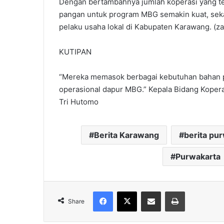
‎‎Dengan bertambahnya jumlah koperasi yang te
pangan untuk program MBG semakin kuat, sek
pelaku usaha lokal di Kabupaten Karawang. (za
KUTIPAN
“Mereka memasok berbagai kebutuhan bahan 
operasional dapur MBG.” Kepala Bidang Kope
Tri Hutomo
Berita Karawang
berita pu
Purwakarta
Facebook
X
Share via Email
Print
Share