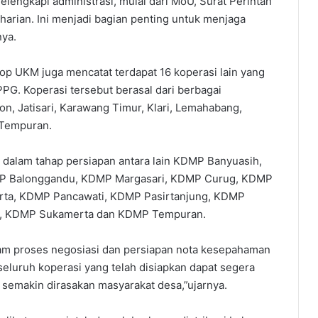
melengkapi administrasi, mulai dari MoU, Surat Perintah
 harian. Ini menjadi bagian penting untuk menjaga
nya.
kop UKM juga mencatat terdapat 16 koperasi lain yang
PG. Koperasi tersebut berasal dari berbagai
on, Jatisari, Karawang Timur, Klari, Lemahabang,
 Tempuran.
 dalam tahap persiapan antara lain KDMP Banyuasih,
MP Balonggandu, KDMP Margasari, KDMP Curug, KDMP
rta, KDMP Pancawati, KDMP Pasirtanjung, KDMP
ri, KDMP Sukamerta dan KDMP Tempuran.
alam proses negosiasi dan persiapan nota kesepahaman
luruh koperasi yang telah disiapkan dapat segera
 semakin dirasakan masyarakat desa,”ujarnya.