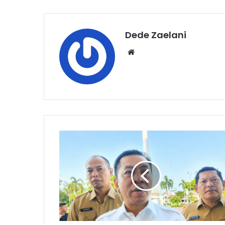
Dede Zaelani
Website
Klarifikasi
Bupati
Aep
Terkait
Isu
Temuan
Map
Pemkab
di