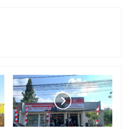
Disperindagkop
Karawang
Genjot
Operasional
KDKMP,
Ini
Targetnya