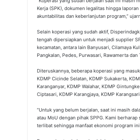
‎“Koperasi yang sudah berjalan saat ini masih 
Kerja (SPK), dokumen legalitas hingga laporan
akuntabilitas dan keberlanjutan program,” ujar
‎Selain koperasi yang sudah aktif, Disperindag
tengah dipersiapkan untuk menjadi supplier SP
kecamatan, antara lain Banyusari, Cilamaya Kul
Pangkalan, Pedes, Purwasari, Rawamerta dan
‎Diteruskannya, beberapa koperasi yang masuk
KDMP Cicinde Selatan, KDMP Sukakerta, KD
Karanganyar, KDMP Walahar, KDMP Gintungke
Ciptasari, KDMP Karangjaya, KDMP Karangsa
‎“Untuk yang belum berjalan, saat ini masih d
atau MoU dengan pihak SPPG. Kami berharap se
terlibat sehingga manfaat ekonomi program ini