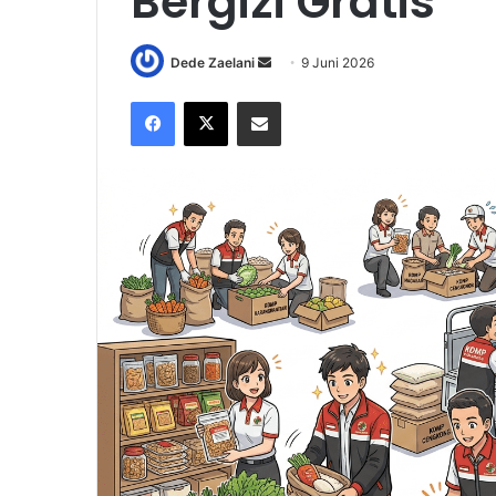
Bergizi Gratis
Send
Dede Zaelani
9 Juni 2026
an
Facebook
X
Share via Email
email