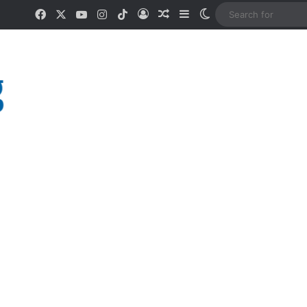
Facebook
X
YouTube
Instagram
TikTok
Log In
Random Article
Sidebar
Switch skin