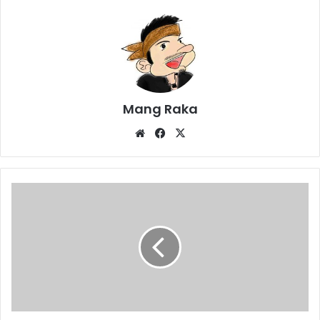
Mang Raka
Website
Facebook
X
JNE
Didukung
Sistem
Pengiriman
Pintar