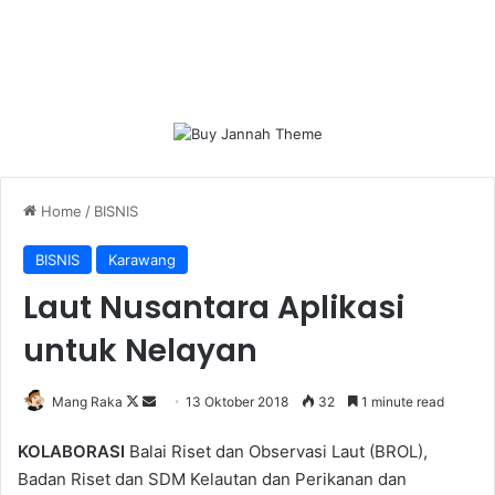
Home
/
BISNIS
BISNIS
Karawang
Laut Nusantara Aplikasi
untuk Nelayan
Follow
Send
Mang Raka
13 Oktober 2018
32
1 minute read
on
an
KOLABORASI
Balai Riset dan Observasi Laut (BROL),
X
email
Badan Riset dan SDM Kelautan dan Perikanan dan