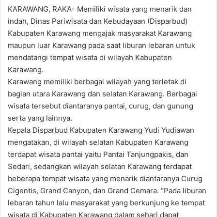
KARAWANG, RAKA- Memiliki wisata yang menarik dan
indah, Dinas Pariwisata dan Kebudayaan (Disparbud)
Kabupaten Karawang mengajak masyarakat Karawang
maupun luar Karawang pada saat liburan lebaran untuk
mendatangi tempat wisata di wilayah Kabupaten
Karawang.
Karawang memiliki berbagai wilayah yang terletak di
bagian utara Karawang dan selatan Karawang. Berbagai
wisata tersebut diantaranya pantai, curug, dan gunung
serta yang lainnya.
Kepala Disparbud Kabupaten Karawang Yudi Yudiawan
mengatakan, di wilayah selatan Kabupaten Karawang
terdapat wisata pantai yaitu Pantai Tanjungpakis, dan
Sedari, sedangkan wilayah selatan Karawang terdapat
beberapa tempat wisata yang menarik diantaranya Curug
Cigentis, Grand Canyon, dan Grand Cemara. “Pada liburan
lebaran tahun lalu masyarakat yang berkunjung ke tempat
wisata di Kabupaten Karawang dalam sehari dapat