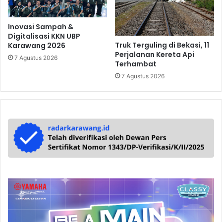
Inovasi Sampah &
Digitalisasi KKN UBP
Truk Terguling di Bekasi, 11
Karawang 2026
Perjalanan Kereta Api
7 Agustus 2026
Terhambat
7 Agustus 2026