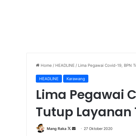
Home
/
HEADLINE
/
Lima Pegawai Covid-19, BPN 
HEADLINE
Karawang
Lima Pegawai C
Tutup Layanan
Follow
Send
Mang Raka
27 Oktober 2020
on
an