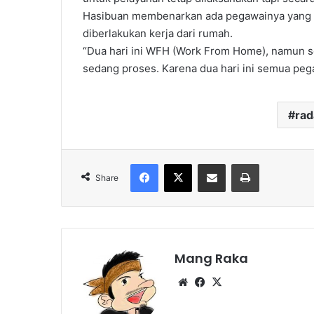
Hasibuan membenarkan ada pegawainya yang te
diberlakukan kerja dari rumah.
“Dua hari ini WFH (Work From Home), namun s
sedang proses. Karena dua hari ini semua pe
ra
Facebook
X
Share via Email
Print
Share
Mang Raka
Website
Facebook
X