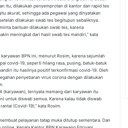
an itu, dilakukan penyemprotan di kantor dan rapid tes
egitu akurat, sehingga ada pegawai yang dinyatakan
if setelah dilakukan swab tes begitupun sebaliknya.
minta bantuan dilakukan swab tes, karena
in meningkat dari hasil swab tes mandiri,” kata
 karyawan BPN ini, menurut Rosim, karena sejumlah
ai covid-19, seperti hilang rasa, pusing, batuk-batuk
diri itu hasilnya positif terkonfirmasi covid-19. Oleh
cegahan penyebaran virus corona dengan dilakukan
n.
34 (karyawan), ternyata memang dari karyawan itu
n) untuk diswab semua. Karena kalau tidak diswab
rantai (Covid-19),” kata Rosim.
membuat pelayanan tatap muka ditutup sementara. Dan
a online. Kepala Kantor BPN Karawang Fitriyani