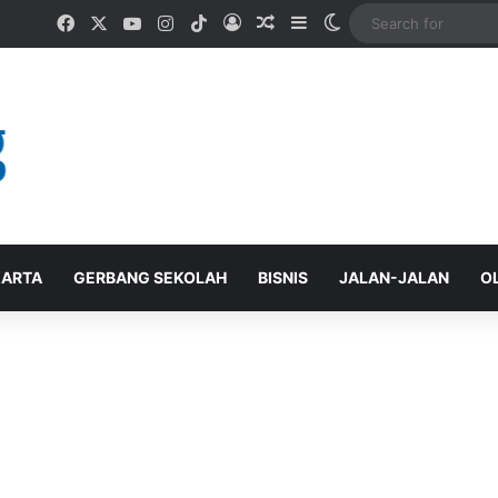
Facebook
X
YouTube
Instagram
TikTok
Log In
Random Article
Sidebar
Switch skin
ARTA
GERBANG SEKOLAH
BISNIS
JALAN-JALAN
O