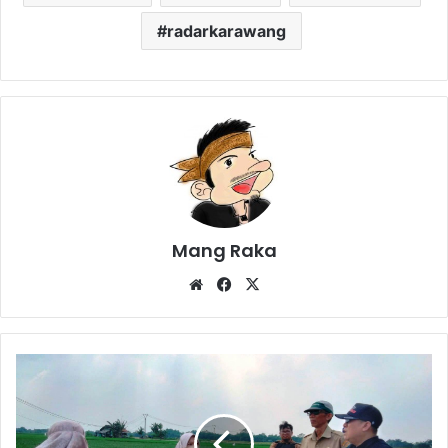
radarkarawang
Mang Raka
Website
Facebook
X
Puluhan
Hektare
Sawah
Terendam
Banjir,