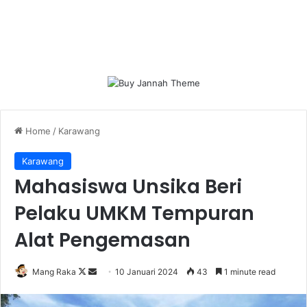
Home
/
Karawang
Karawang
Mahasiswa Unsika Beri
Pelaku UMKM Tempuran
Alat Pengemasan
Follow
Send
Mang Raka
10 Januari 2024
43
1 minute read
on
an
X
email