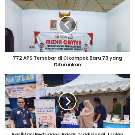
772
APS
Tersebar
di
Cikampek,Baru
73
yang
Diturunkan
772 APS Tersebar di Cikampek,Baru 73 yang
Diturunkan
Fasilitasi
Pedagang
Pasar
Tradisional
Jualan
Online,
BRI
Luncurkan
Aplikasi
Fasilitasi Pedagang Pasar Tradisional Jualan
New