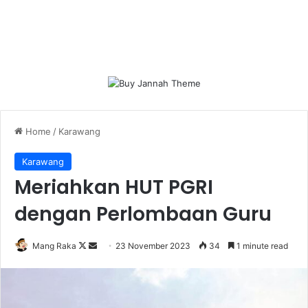
Home
/
Karawang
Karawang
Meriahkan HUT PGRI
dengan Perlombaan Guru
Follow
Send
Mang Raka
23 November 2023
34
1 minute read
on
an
X
email