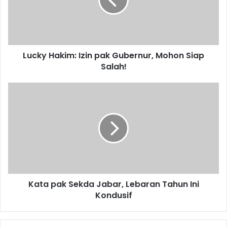
Gubernur,
Mohon
Siap
Salah!
Lucky Hakim: Izin pak Gubernur, Mohon Siap
Salah!
Kata
pak
Sekda
Jabar,
Lebaran
Tahun
Ini
Kondusif
Kata pak Sekda Jabar, Lebaran Tahun Ini
Kondusif