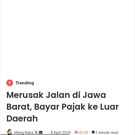
Trending
Merusak Jalan di Jawa
Barat, Bayar Pajak ke Luar
Daerah
Follow
Send
Mang Raka
8 April 2025
4,135
1 minute read