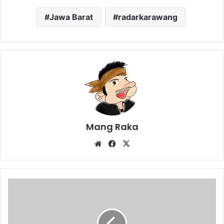
Jawa Barat
radarkarawang
Mang Raka
Website
Facebook
X
Lucky
Hakim:
Izin
pak