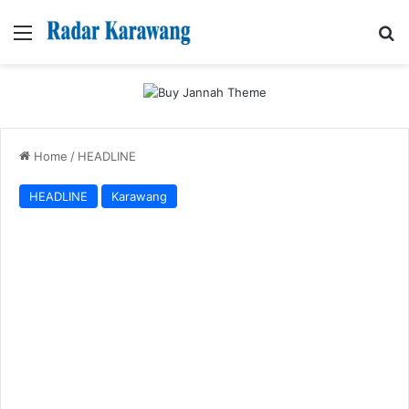
Menu
Se
Home
/
HEADLINE
HEADLINE
Karawang