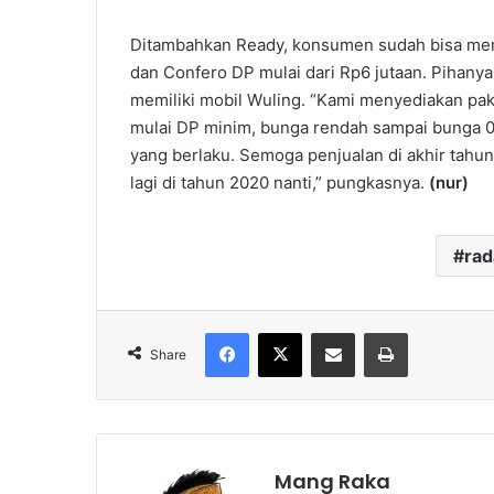
Ditambahkan Ready, konsumen sudah bisa memi
dan Confero DP mulai dari Rp6 jutaan. Pihan
memiliki mobil Wuling. “Kami menyediakan pak
mulai DP minim, bunga rendah sampai bunga 0
yang berlaku. Semoga penjualan di akhir tahu
lagi di tahun 2020 nanti,” pungkasnya.
(nur)
ra
Facebook
X
Share via Email
Print
Share
Mang Raka