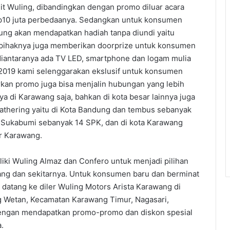
nit Wuling, dibandingkan dengan promo diluar acara
 Rp10 juta perbedaanya. Sedangkan untuk konsumen
ung akan mendapatkan hadiah tanpa diundi yaitu
u, pihaknya juga memberikan doorprize untuk konsumen
diantaranya ada TV LED, smartphone dan logam mulia
n 2019 kami selenggarakan ekslusif untuk konsumen
rkan promo juga bisa menjalin hubungan yang lebih
ya di Karawang saja, bahkan di kota besar lainnya juga
athering yaitu di Kota Bandung dan tembus sebanyak
 Sukabumi sebanyak 14 SPK, dan di kota Karawang
r Karawang.
ki Wuling Almaz dan Confero untuk menjadi pilihan
ang dan sekitarnya. Untuk konsumen baru dan berminat
 datang ke diler Wuling Motors Arista Karawang di
 Wetan, Kecamatan Karawang Timur, Nagasari,
engan mendapatkan promo-promo dan diskon spesial
.