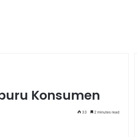
iburu Konsumen
33
2 minutes read