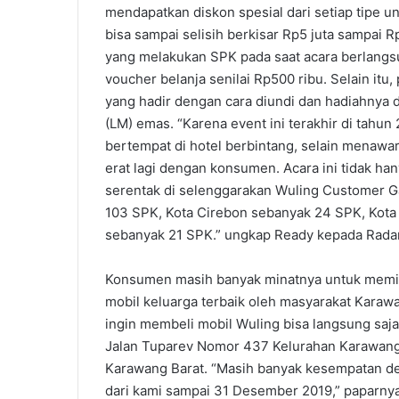
mendapatkan diskon spesial dari setiap tipe u
bisa sampai selisih berkisar Rp5 juta sampai
yang melakukan SPK pada saat acara berlangs
voucher belanja senilai Rp500 ribu. Selain it
yang hadir dengan cara diundi dan hadiahnya 
(LM) emas. “Karena event ini terakhir di tahu
bertempat di hotel berbintang, selain menawa
erat lagi dengan konsumen. Acara ini tidak han
serentak di selenggarakan Wuling Customer G
103 SPK, Kota Cirebon sebanyak 24 SPK, Kota
sebanyak 21 SPK.” ungkap Ready kepada Rada
Konsumen masih banyak minatnya untuk memili
mobil keluarga terbaik oleh masyarakat Karaw
ingin membeli mobil Wuling bisa langsung saja
Jalan Tuparev Nomor 437 Kelurahan Karawang
Karawang Barat. “Masih banyak kesempatan d
dari kami sampai 31 Desember 2019,” paparnya