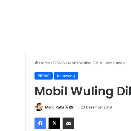
Home
/
BISNIS
/
Mobil Wuling Diburu Konsumen
BISNIS
Karawang
Mobil Wuling D
Follow
Send
Mang Raka
23 Desember 2019
on
an
Facebook
X
Share via Email
X
email