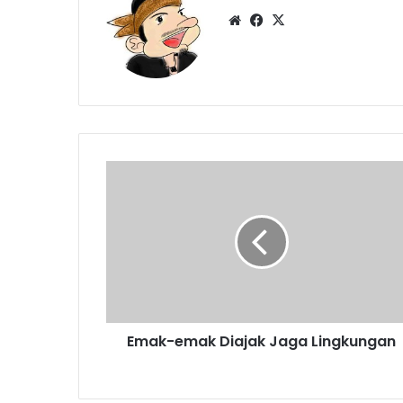
Website
Facebook
X
Emak-
emak
Diajak
Jaga
Lingkungan
Emak-emak Diajak Jaga Lingkungan