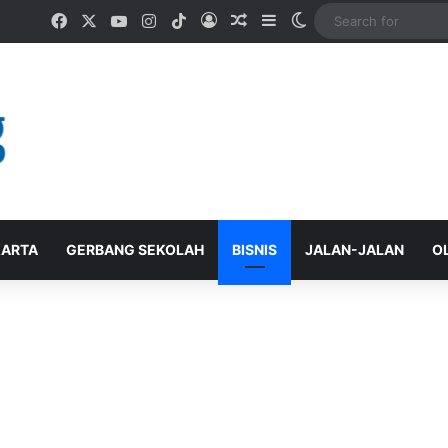
Facebook
X
YouTube
Instagram
TikTok
Log In
Random Article
Sidebar
Switch skin
ARTA
GERBANG SEKOLAH
BISNIS
JALAN-JALAN
O