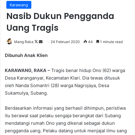
Karawang
Nasib Dukun Pengganda
Uang Tragis
Follow
Send
Mang Raka
24 Februari 2020
44
1 minute read
on
an
Dibunuh Anak Klien
X
email
KARAWANG, RAKA –
Tragis benar hidup Ono (62) warga
Desa Karanganyar, Kecamatan Klari. Dia tewas ditusuk
oleh Nanda Somantri (28) warga Nagrojaya, Desa
Sukamulya, Subang.
Berdasarkan informasi yang berhasil dihimpun, peristiwa
itu berawal saat pelaku sengaja berangkat dari Subang
mendatangi rumah Ono yang dikenal sebagai dukun
pengganda uang. Pelaku datang untuk menjajal ilmu sang