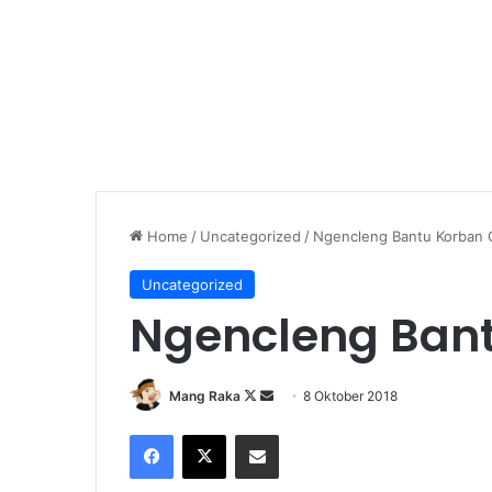
Home
/
Uncategorized
/
Ngencleng Bantu Korban
Uncategorized
Ngencleng Ban
Follow
Send
Mang Raka
8 Oktober 2018
on
an
Facebook
X
Share via Email
X
email