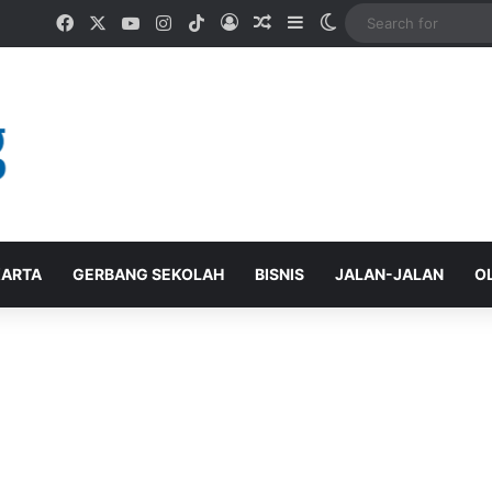
Facebook
X
YouTube
Instagram
TikTok
Log In
Random Article
Sidebar
Switch skin
ARTA
GERBANG SEKOLAH
BISNIS
JALAN-JALAN
O