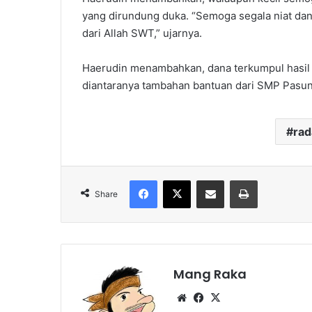
yang dirundung duka. “Semoga segala niat dan
dari Allah SWT,” ujarnya.
Haerudin menambahkan, dana terkumpul hasil
diantaranya tambahan bantuan dari SMP Pasu
ra
Facebook
X
Share via Email
Print
Share
Mang Raka
Website
Facebook
X