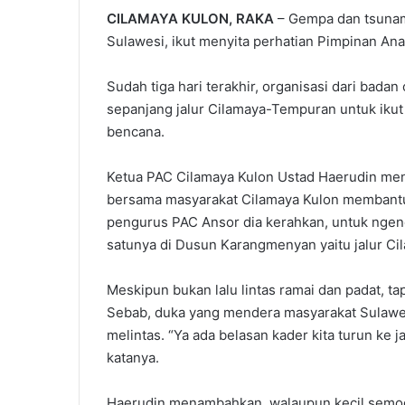
CILAMAYA KULON, RAKA
– Gempa dan tsunam
Sulawesi, ikut menyita perhatian Pimpinan A
Sudah tiga hari terakhir, organisasi dari bad
sepanjang jalur Cilamaya-Tempuran untuk iku
bencana.
Ketua PAC Cilamaya Kulon Ustad Haerudin meng
bersama masyarakat Cilamaya Kulon membant
pengurus PAC Ansor dia kerahkan, untuk ngencl
satunya di Dusun Karangmenyan yaitu jalur C
Meskipun bukan lalu lintas ramai dan padat, ta
Sebab, duka yang mendera masyarakat Sulawes
melintas. “Ya ada belasan kader kita turun ke 
katanya.
Haerudin menambahkan, walaupun kecil semo