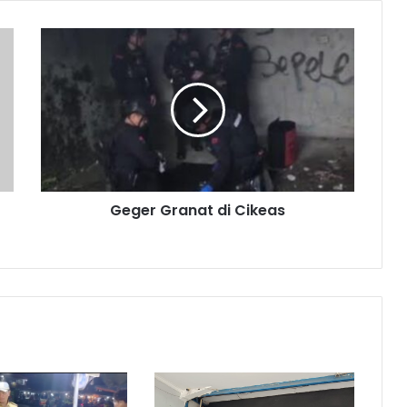
Geger
Granat
di
Cikeas
Geger Granat di Cikeas