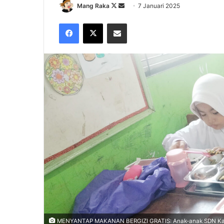
Follow
Send
Mang Raka
7 Januari 2025
on
an
Facebook
X
Share via Email
X
email
MENYANTAP MAKANAN BERGIZI GRATIS: Anak-anak SDN Karawa