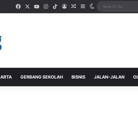
Facebook
X
YouTube
Instagram
TikTok
Log In
Random Article
Sidebar
Switch skin
ARTA
GERBANG SEKOLAH
BISNIS
JALAN-JALAN
O