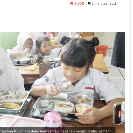
8,600
2 minutes read
ng Kulon II sedang menyantap makanan bergizi gratis, kemarin.