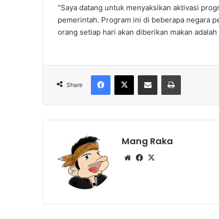
“Saya datang untuk menyaksikan aktivasi progr
pemerintah. Program ini di beberapa negara pe
orang setiap hari akan diberikan makan adalah 
Facebook
X
Share via Email
Print
Share
Mang Raka
Website
Facebook
X