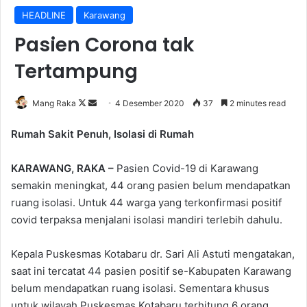
HEADLINE
Karawang
Pasien Corona tak
Tertampung
Follow
Send
Mang Raka
4 Desember 2020
37
2 minutes read
on
an
Rumah Sakit Penuh, Isolasi di Rumah
X
email
KARAWANG, RAKA –
Pasien Covid-19 di Karawang
semakin meningkat, 44 orang pasien belum mendapatkan
ruang isolasi. Untuk 44 warga yang terkonfirmasi positif
covid terpaksa menjalani isolasi mandiri terlebih dahulu.
Kepala Puskesmas Kotabaru dr. Sari Ali Astuti mengatakan,
saat ini tercatat 44 pasien positif se-Kabupaten Karawang
belum mendapatkan ruang isolasi. Sementara khusus
untuk wilayah Puskesmas Kotabaru terhitung 6 orang