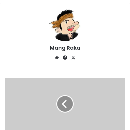
Mang Raka
Website
Facebook
X
293
Sertifikat
Tanah
Dibagikan