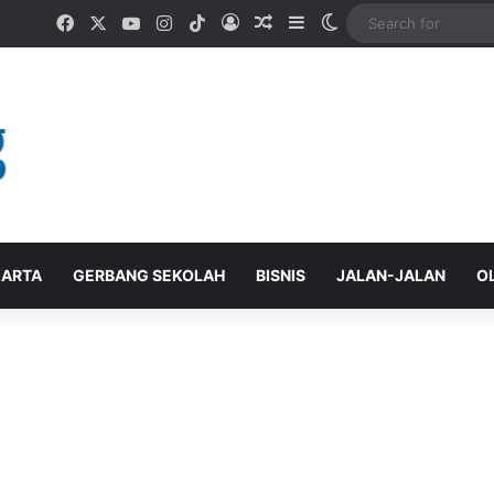
Facebook
X
YouTube
Instagram
TikTok
Log In
Random Article
Sidebar
Switch skin
ARTA
GERBANG SEKOLAH
BISNIS
JALAN-JALAN
O