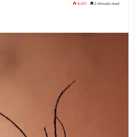
8,451
2 minutes read