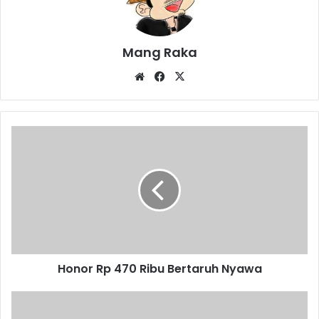
Mang Raka
Website
Facebook
X
Honor
Rp
470
Ribu
Bertaruh
Nyawa
Honor Rp 470 Ribu Bertaruh Nyawa
IPCN
Watch