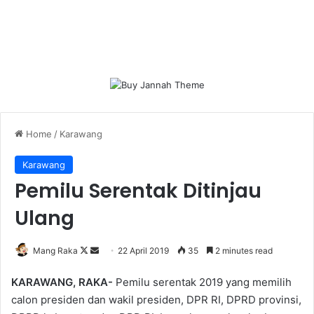
Home
/
Karawang
Karawang
Pemilu Serentak Ditinjau
Ulang
Follow
Send
Mang Raka
22 April 2019
35
2 minutes read
on
an
KARAWANG, RAKA-
Pemilu serentak 2019 yang memilih
X
email
calon presiden dan wakil presiden, DPR RI, DPRD provinsi,