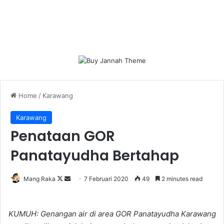
Home
/
Karawang
Karawang
Penataan GOR
Panatayudha Bertahap
Follow
Send
Mang Raka
7 Februari 2020
49
2 minutes read
on
an
X
email
KUMUH: Genangan air di area GOR Panatayudha Karawang