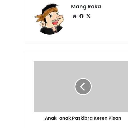
Mang Raka
Website
Facebook
X
Anak-
anak
Paskibra
Keren
Pisan
Anak-anak Paskibra Keren Pisan