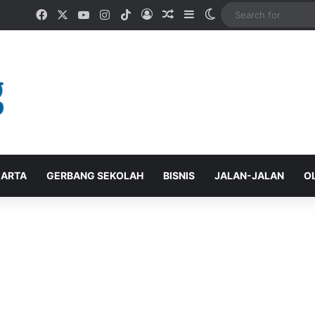
Facebook
X
YouTube
Instagram
TikTok
Log In
Random Article
Sidebar
Switch skin
ARTA
GERBANG SEKOLAH
BISNIS
JALAN-JALAN
O