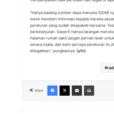
“Hanya kadang sumber daya manusia (SDM) nya 
mesti memberi informasi kepada mereka secara
peraturan yang sudah disepakati bersama. Tet
berkelanjutan. Seperti halnya larangan merok
halaman rumah sakit jangan pernah lelah untu
secara nyata, dan kami percaya peraturan itu j
ditegakkan,” pungkasnya.
(yfn)
ra
Facebook
X
Share via Email
Print
Share