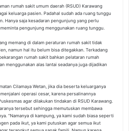
alaman rumah sakit umum daerah (RSUD) Karawang
gai keluarga pasien. Padahal sudah ada ruang tunggu
n. Hanya saja kesadaran pengunjung yang perlu
uk meminta pengunjung menggunakan ruang tunggu.
yang memang di dalam peraturan rumah sakit tidak
en, namun hal itu belum bisa ditegakkan. Terkadang
pekarangan rumah sakit bahkan pelataran rumah
an menggunakan alas lantai seadanya juga dijadikan
atan Cilamaya Wetan, jika dia beserta keluarganya
enjalani operasi cesar, karena persalinannya
Puskesmas agar dilakukan tindakan di RSUD Karawang.
udaranya tersebut sehingga memutuskan membawa
ya. “Namanya di kampung, ya kami sudah biasa seperti
ngen pada ikut, ya kami putuskan agar semua ikut
gar terangkut semua sanak famili. Namun karena