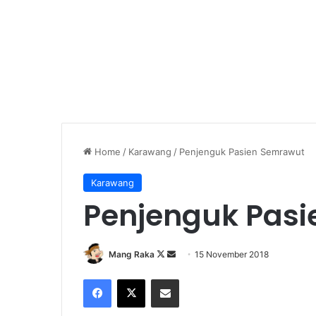
Home
/
Karawang
/
Penjenguk Pasien Semrawut
Karawang
Penjenguk Pas
Follow
Send
Mang Raka
15 November 2018
on
an
Facebook
X
Share via Email
X
email