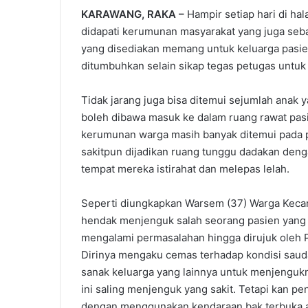
KARAWANG, RAKA –
Hampir setiap hari di h
didapati kerumunan masyarakat yang juga seba
yang disediakan memang untuk keluarga pasie
ditumbuhkan selain sikap tegas petugas unt
Tidak jarang juga bisa ditemui sejumlah anak 
boleh dibawa masuk ke dalam ruang rawat pasi
kerumunan warga masih banyak ditemui pada 
sakitpun dijadikan ruang tunggu dadakan deng
tempat mereka istirahat dan melepas lelah.
Seperti diungkapkan Warsem (37) Warga Kecam
hendak menjenguk salah seorang pasien yang m
mengalami permasalahan hingga dirujuk oleh 
Dirinya mengaku cemas terhadap kondisi sa
sanak keluarga yang lainnya untuk menjengukn
ini saling menjenguk yang sakit. Tetapi kan pe
dengan menggunakan kendaraan bak terbuka a