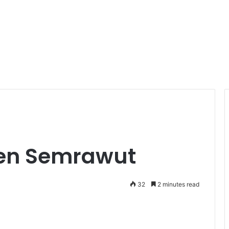
ien Semrawut
32
2 minutes read