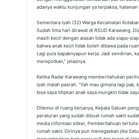
adanya waktu kunjungan ya terpaksa, halaman 
Sementara Iyah (32) Warga Kecamatan Kotabaru
Sudah lima hari dirawat di RSUD Karawang. 
masih kecil dengan alasan tidak ada siapa-siap
bahwa anak kecil tidak boleh dibawa pada ruang
Lagi pula bapaknyapun kerja. Jadi sendirian, k
merepotkan,” jelasnya.
Ketika Radar Karawang memberitahukan perihal 
Iyah malah pasrah. “Yah mau gimana lagi pak, k
bisa saya titipkan anak saya mungkin tidak say
Ditemui di ruang kerjanya, Kepala Satuan p
peraturan yang sudah dibuat rumah sakit sudah 
media informasi stiker, Pemberitahuan tertulis
rumah sakit. Dirinya pun menegaskan jika Sat
menyampaikan baik persuasif dan tegas di lap