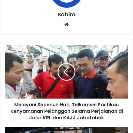
Bahira
Website
Melayani
Sepenuh
Hati,
Telkomsel
Pastikan
Kenyamanan
Pelanggan
Selama
Perjalanan
Melayani Sepenuh Hati, Telkomsel Pastikan
di
Jalur
Kenyamanan Pelanggan Selama Perjalanan di
KRL
Jalur KRL dan KAJJ Jabotabek
dan
KAJJ
Banjir