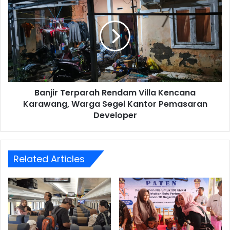
Jabotabek
Terparah
Rendam
Villa
Kencana
Karawang,
Warga
Segel
Kantor
Banjir Terparah Rendam Villa Kencana
Pemasaran
Developer
Karawang, Warga Segel Kantor Pemasaran
Developer
Related Articles