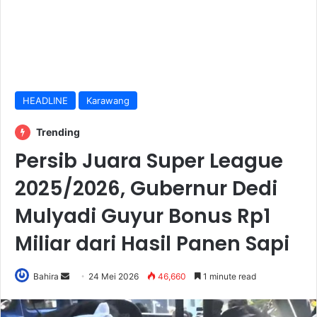
HEADLINE
Karawang
Trending
Persib Juara Super League
2025/2026, Gubernur Dedi
Mulyadi Guyur Bonus Rp1
Miliar dari Hasil Panen Sapi
Send
Bahira
24 Mei 2026
46,660
1 minute read
an
email