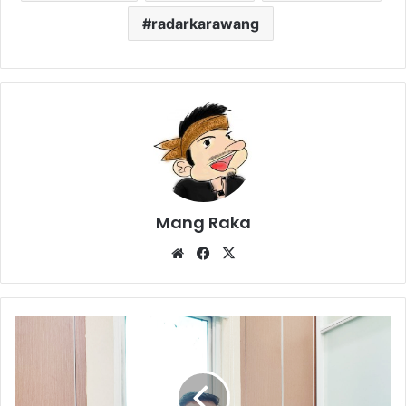
radarkarawang
Mang Raka
Website
Facebook
X
Distribusi
Kacer
Terhambat
SK
Bupati,