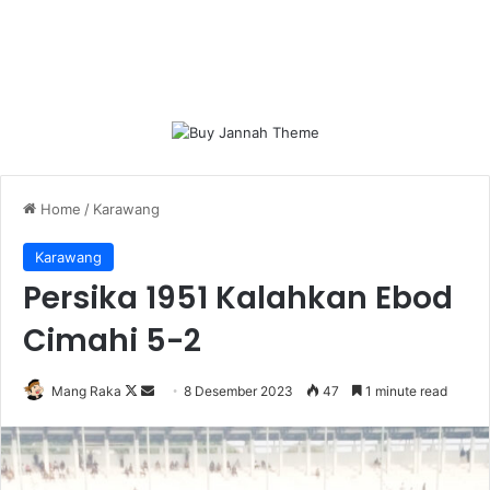
Home
/
Karawang
Karawang
Persika 1951 Kalahkan Ebod
Cimahi 5-2
Follow
Send
Mang Raka
8 Desember 2023
47
1 minute read
on
an
X
email