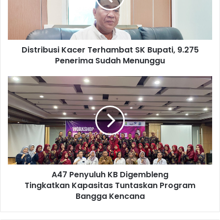
9.275
Penerima
Sudah
Menunggu
Distribusi Kacer Terhambat SK Bupati, 9.275
Penerima Sudah Menunggu
A47
Penyuluh
KB
Digembleng
Tingkatkan
Kapasitas
Tuntaskan
Program
Bangga
A47 Penyuluh KB Digembleng
Kencana
Tingkatkan Kapasitas Tuntaskan Program
Bangga Kencana