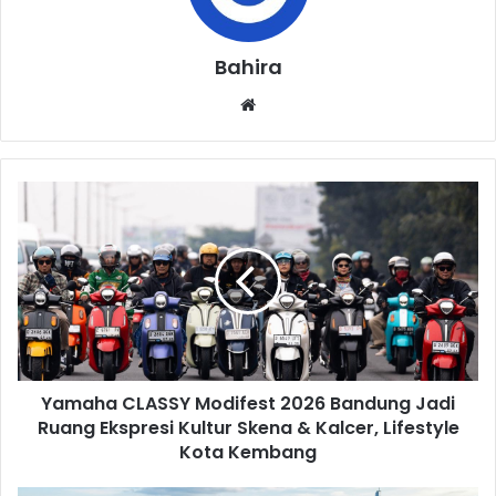
Bahira
Website
Yamaha
CLASSY
Modifest
2026
Bandung
Jadi
Ruang
Ekspresi
Kultur
Yamaha CLASSY Modifest 2026 Bandung Jadi
Skena
&
Ruang Ekspresi Kultur Skena & Kalcer, Lifestyle
Kalcer,
Kota Kembang
Lifestyle
Kota