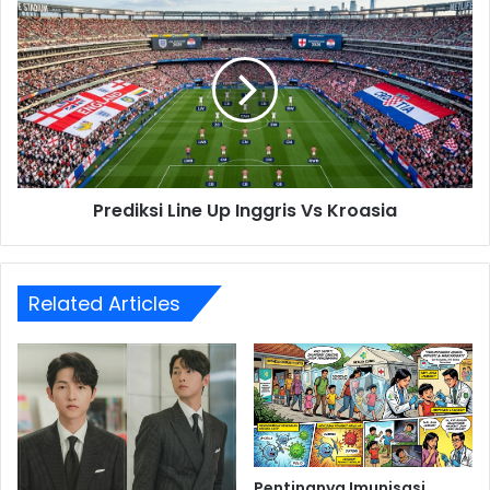
Prediksi
Kembang
Line
Up
Inggris
Vs
Kroasia
Prediksi Line Up Inggris Vs Kroasia
Related Articles
Pentingnya Imunisasi