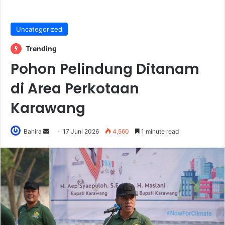
Uncategorized
Trending
Pohon Pelindung Ditanam
di Area Perkotaan
Karawang
Send
Bahira
17 Juni 2026
4,560
1 minute read
an
email