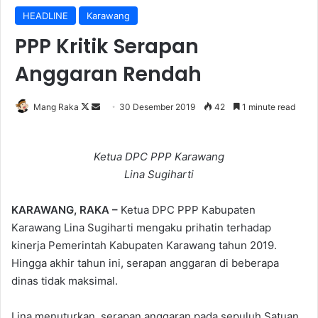
HEADLINE
Karawang
PPP Kritik Serapan
Anggaran Rendah
Follow
Send
Mang Raka
30 Desember 2019
42
1 minute read
on
an
X
email
Ketua DPC PPP Karawang
Lina Sugiharti
KARAWANG, RAKA –
Ketua DPC PPP Kabupaten
Karawang Lina Sugiharti mengaku prihatin terhadap
kinerja Pemerintah Kabupaten Karawang tahun 2019.
Hingga akhir tahun ini, serapan anggaran di beberapa
dinas tidak maksimal.
Lina menuturkan, serapan anggaran pada sepuluh Satuan