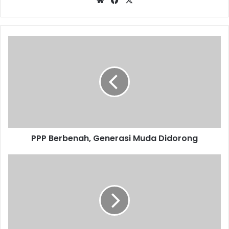
PPP
Berbenah,
Generasi
Muda
Didorong
PPP Berbenah, Generasi Muda Didorong
Jauh-
jauh
dari
Solo
Demi
Teman