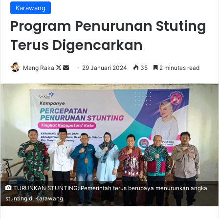
Karawang
Program Penurunan Stuting
Terus Digencarkan
Follow
Send
Mang Raka
29 Januari 2024
35
2 minutes read
on
an
X
email
TURUNKAN STUNTING: Pemerintah terus berupaya menurunkan angka
stunting di Karawang.