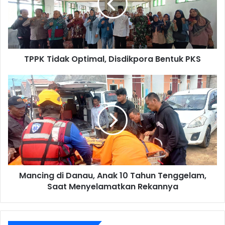
Bentuk
PKS
TPPK Tidak Optimal, Disdikpora Bentuk PKS
Mancing
di
Danau,
Anak
10
Tahun
Tenggelam,
Saat
Menyelamatkan
Mancing di Danau, Anak 10 Tahun Tenggelam,
Rekannya
Saat Menyelamatkan Rekannya