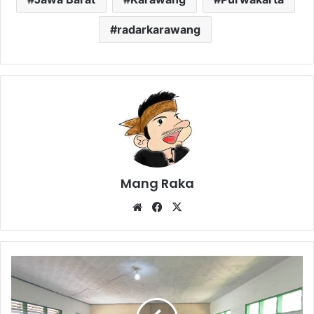
radarkarawang
Mang Raka
Website
Facebook
X
TPPK
Tidak
Optimal,
Disdikpora