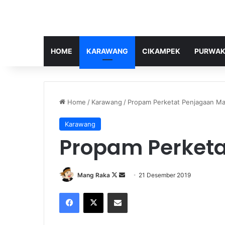
HOME
KARAWANG
CIKAMPEK
PURWAK
Home
/
Karawang
/
Propam Perketat Penjagaan M
Karawang
Propam Perket
Follow
Send
Mang Raka
21 Desember 2019
on
an
Facebook
X
Share via Email
X
email