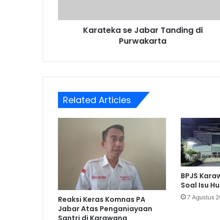
Karateka se Jabar Tanding di
Purwakarta
Related Articles
BPJS Karaw
Soal Isu H
7 Agustus 
Reaksi Keras Komnas PA
Jabar Atas Penganiayaan
Santri di Karawang