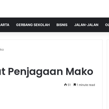
ARTA
GERBANG SEKOLAH
BISNIS
JALAN-JALAN
O
ako
at Penjagaan Mako
51
1 minute read