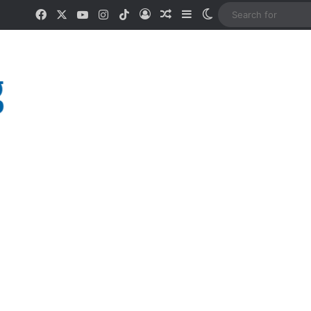
Facebook
X
YouTube
Instagram
TikTok
Log In
Random Article
Sidebar
Switch skin