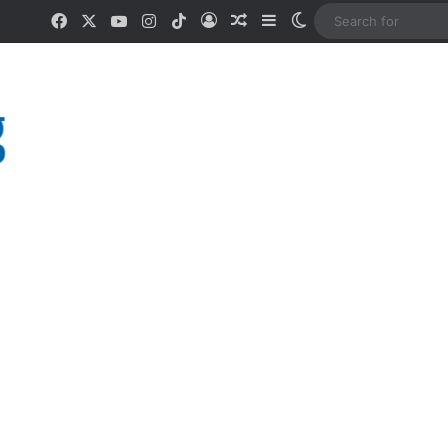
Facebook
X
YouTube
Instagram
TikTok
Log In
Random Article
Sidebar
Switch skin