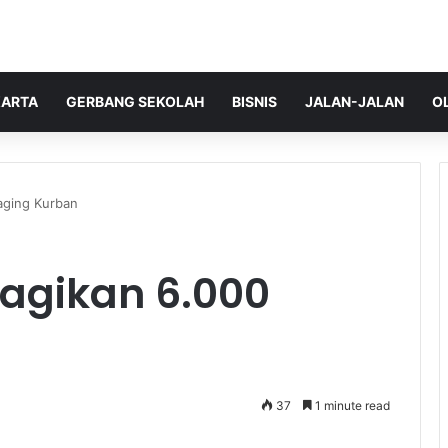
ARTA
GERBANG SEKOLAH
BISNIS
JALAN-JALAN
O
aging Kurban
agikan 6.000
37
1 minute read