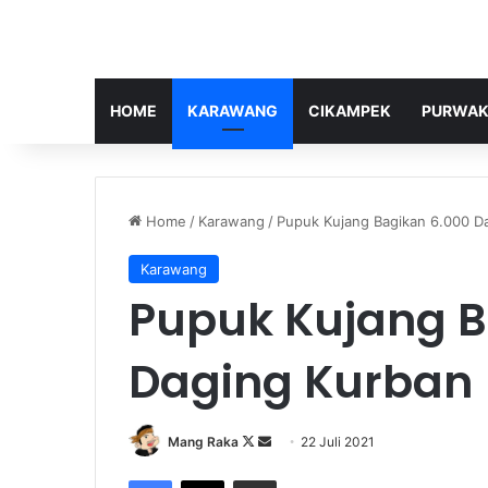
HOME
KARAWANG
CIKAMPEK
PURWAK
Home
/
Karawang
/
Pupuk Kujang Bagikan 6.000 D
Karawang
Pupuk Kujang B
Daging Kurban
Follow
Send
Mang Raka
22 Juli 2021
on
an
Facebook
X
Share via Email