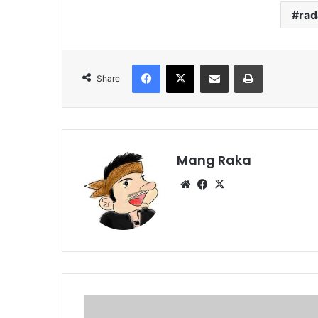
ra
Facebook
X
Share via Email
Print
Share
Mang Raka
Website
Facebook
X
Anak
IPM