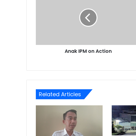
on
Action
Anak IPM on Action
Related Articles