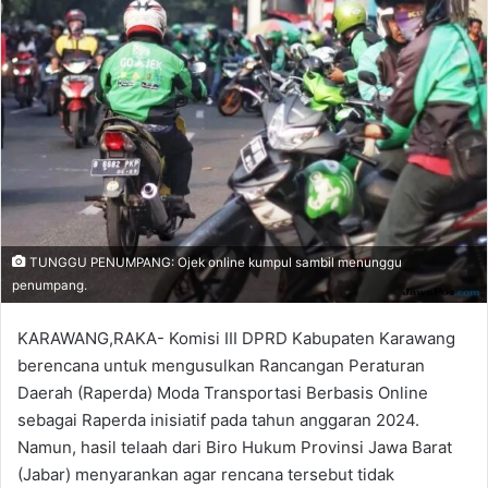
TUNGGU PENUMPANG: Ojek online kumpul sambil menunggu
penumpang.
KARAWANG,RAKA- Komisi III DPRD Kabupaten Karawang
berencana untuk mengusulkan Rancangan Peraturan
Daerah (Raperda) Moda Transportasi Berbasis Online
sebagai Raperda inisiatif pada tahun anggaran 2024.
Namun, hasil telaah dari Biro Hukum Provinsi Jawa Barat
(Jabar) menyarankan agar rencana tersebut tidak