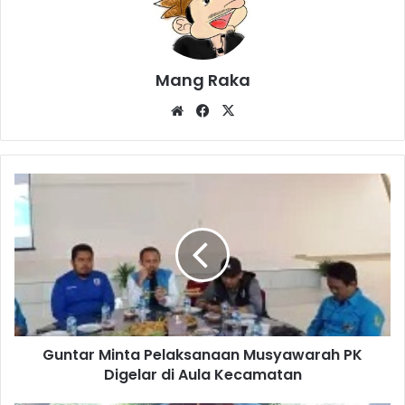
Mang Raka
Website
Facebook
X
Guntar
Minta
Pelaksanaan
Musyawarah
PK
Digelar
di
Aula
Kecamatan
Guntar Minta Pelaksanaan Musyawarah PK
Digelar di Aula Kecamatan