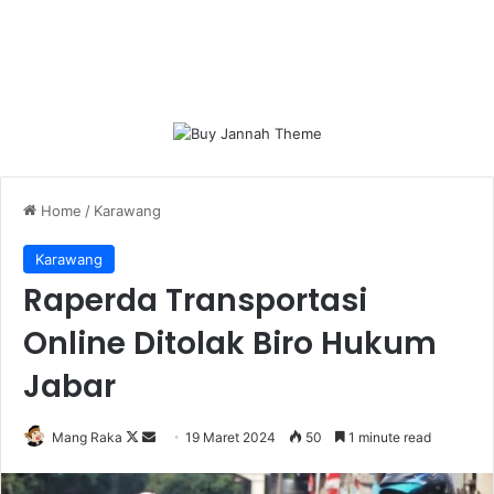
Home
/
Karawang
Karawang
Raperda Transportasi
Online Ditolak Biro Hukum
Jabar
Follow
Send
Mang Raka
19 Maret 2024
50
1 minute read
on
an
X
email