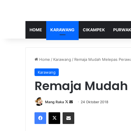
HOME
KARAWANG
CIKAMPEK
PURWAK
Home
/
Karawang
/
Remaja Mudah Melepas Peraw
Karawang
Remaja Mudah 
Follow
Send
Mang Raka
24 Oktober 2018
on
an
Facebook
X
Share via Email
X
email