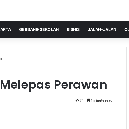
ARTA
GERBANG SEKOLAH
BISNIS
JALAN-JALAN
O
an
Melepas Perawan
74
1 minute read