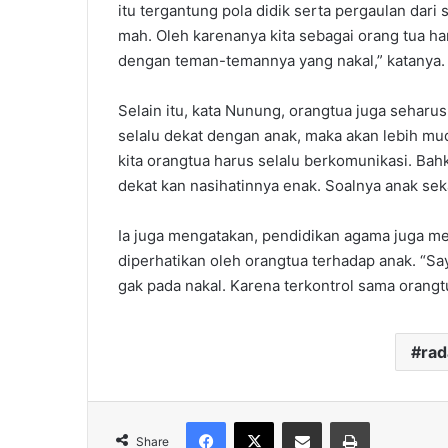
itu tergantung pola didik serta pergaulan dari 
mah. Oleh karenanya kita sebagai orang tua ha
dengan teman-temannya yang nakal,” katanya.
Selain itu, kata Nunung, orangtua juga sehar
selalu dekat dengan anak, maka akan lebih 
kita orangtua harus selalu berkomunikasi. Bahk
dekat kan nasihatinnya enak. Soalnya anak sek
Ia juga mengatakan, pendidikan agama juga men
diperhatikan oleh orangtua terhadap anak. “S
gak pada nakal. Karena terkontrol sama orangt
ra
Facebook
X
Share via Email
Print
Share