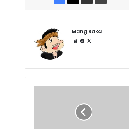
Mang Raka
Website
Facebook
X
Pelajar
Teler,
Zina