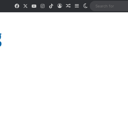
Facebook
X
YouTube
Instagram
TikTok
Log In
Random Article
Sidebar
Switch skin