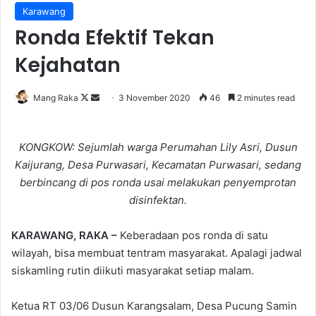
Karawang
Ronda Efektif Tekan
Kejahatan
Follow
Send
Mang Raka
3 November 2020
46
2 minutes read
on
an
X
email
KONGKOW: Sejumlah warga Perumahan Lily Asri, Dusun
Kaijurang, Desa Purwasari, Kecamatan Purwasari, sedang
berbincang di pos ronda usai melakukan penyemprotan
disinfektan.
KARAWANG, RAKA –
Keberadaan pos ronda di satu
wilayah, bisa membuat tentram masyarakat. Apalagi jadwal
siskamling rutin diikuti masyarakat setiap malam.
Ketua RT 03/06 Dusun Karangsalam, Desa Pucung Samin