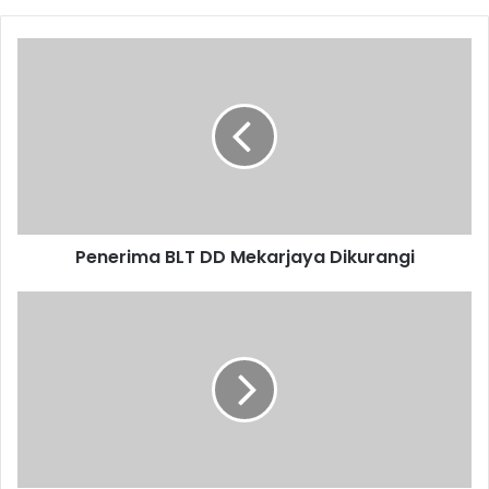
Penerima
BLT
DD
Mekarjaya
Dikurangi
Penerima BLT DD Mekarjaya Dikurangi
Drainase
Jalan
Pinayungan
Diperbaiki