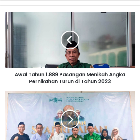
Awal
Tahun
1.889
Pasangan
Menikah
Angka
Pernikahan
Turun
di
Awal Tahun 1.889 Pasangan Menikah Angka
Tahun
2023
Pernikahan Turun di Tahun 2023
LP
Ma'arif
Rumuskan
Capaian
Pembelajaran
Kurikulum
Aswaja