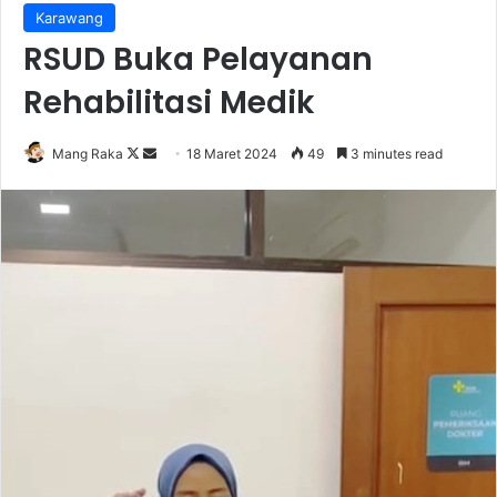
Karawang
RSUD Buka Pelayanan
Rehabilitasi Medik
Follow
Send
Mang Raka
18 Maret 2024
49
3 minutes read
on
an
X
email