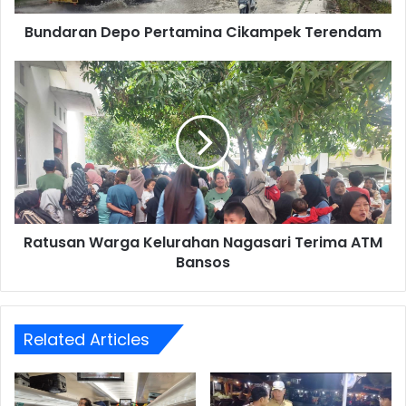
Bundaran Depo Pertamina Cikampek Terendam
Ratusan
Warga
Kelurahan
Nagasari
Terima
ATM
Bansos
Ratusan Warga Kelurahan Nagasari Terima ATM
Bansos
Related Articles