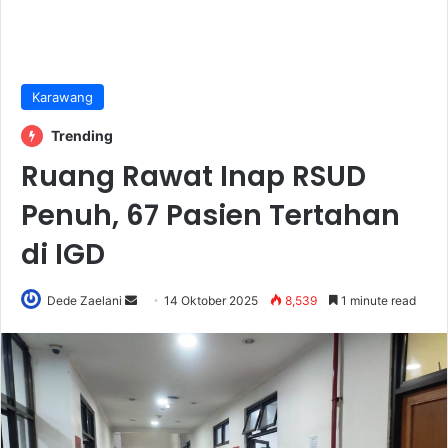
Karawang
Trending
Ruang Rawat Inap RSUD
Penuh, 67 Pasien Tertahan
di IGD
Send
Dede Zaelani
14 Oktober 2025
8,539
1 minute read
an
email