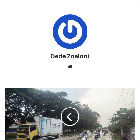
Dede Zaelani
Website
Bundaran
Depo
Pertamina
Cikampek
Terendam