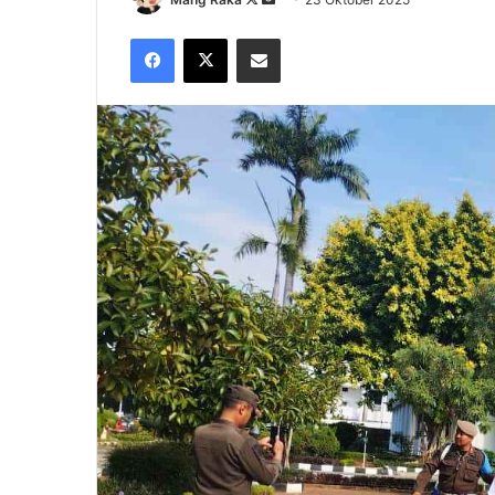
on
an
Facebook
X
Share via Email
X
email