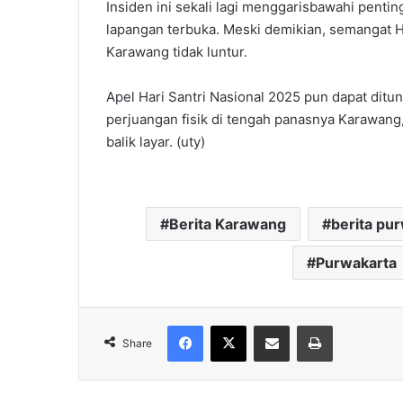
‎Insiden ini sekali lagi menggarisbawahi pentin
lapangan terbuka. Meski demikian, semangat H
Karawang tidak luntur.
‎Apel Hari Santri Nasional 2025 pun dapat ditu
perjuangan fisik di tengah panasnya Karawang
balik layar. (uty)
Berita Karawang
berita pu
Purwakarta
Facebook
X
Share via Email
Print
Share